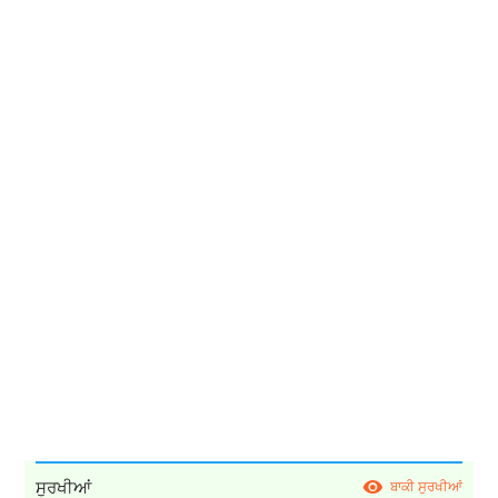
ਸੁਰਖੀਆਂ
ਬਾਕੀ ਸੁਰਖੀਆਂ