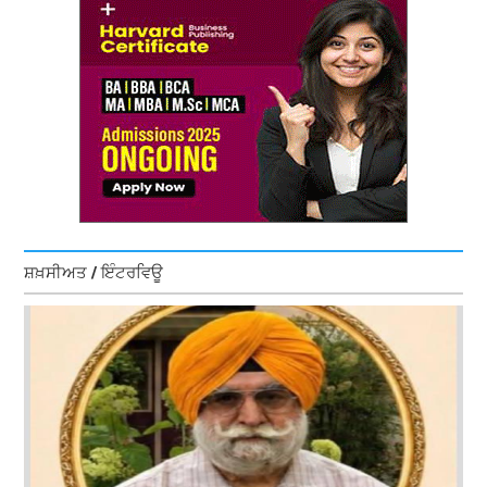
ਸ਼ਖ਼ਸੀਅਤ / ਇੰਟਰਵਿਊ