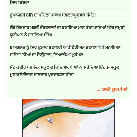
ਸਿੰਘ ਬਿੰਦਰਾ
ਰੂਪਨਗਰ! SIR ਦਾ ਪਹਿਲਾ ਪੜਾਅ ਸਫ਼ਲਤਾਪੂਰਵਕ ਸੰਪੰਨ!
ਲੰਬੇ ਇੰਤਜ਼ਾਰ ਮਗਰੋਂ ਨੰਬਰਦਾਰਾਂ ਦਾ ਬਕਾਇਆ ਮਾਨ ਭੱਤਾ ਖਾਤਿਆਂ ਵਿੱਚ ਜਮ੍ਹਾਂ,
ਯੂਨੀਅਨ ਨੇ ਜਤਾਇਆ ਸੰਤੋਖ
8 ਅਗਸਤ ਨੂੰ ਸ਼ਿਵ ਕੁਮਾਰ ਬਟਾਲਵੀ ਆਡੀਟੋਰੀਅਮ ਬਟਾਲਾ ਵਿਖੇ ਮਨਾਇਆ
ਜਾਵੇਗਾ 'ਤੀਆਂ ਦਾ ਤਿਉਹਾਰ', ਤਿਆਰੀਆਂ ਮੁਕੰਮਲ
ਸੇਂਟ ਕਬੀਰ ਪਬਲਿਕ ਸਕੂਲ ਦੇ ਵਿਦਿਆਰਥੀਆਂ ਨੇ ਸਹੋਦਿਆ ਇੰਟਰ- ਸਕੂਲ
ਮੁਕਾਬਲੇ ਦੌਰਾਨ ਸ਼ਾਨਦਾਰ ਪ੍ਰਦਰਸ਼ਨ ਕੀਤਾ
→ ਬਾਕੀ ਸੁਰਖੀਆਂ