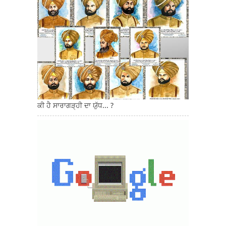
ਕੀ ਹੈ ਸਾਰਾਗੜ੍ਹੀ ਦਾ ਯੁੱਧ... ?