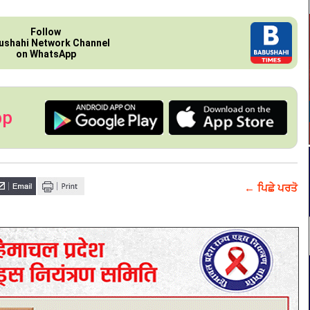
Follow
ushahi Network Channel
on WhatsApp
pp
← ਪਿਛੇ ਪਰਤੋ