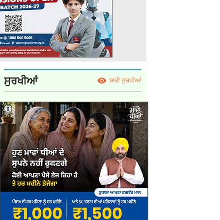
ਸੁਰਖੀਆਂ
ਬਾਕੀ ਸੁਰਖੀਆਂ