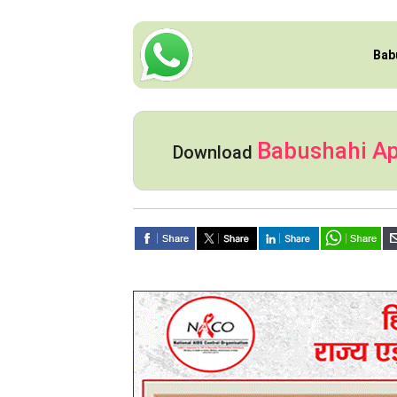
Bab
Babushahi A
Download