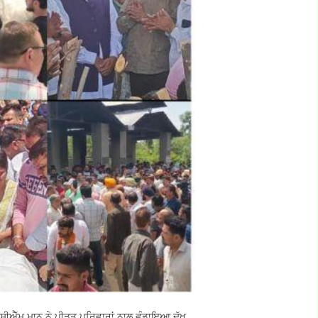
, ਸੀਐੱਮ ਮਾਨ ਨੇ ਪੀੜਤ ਪਰਿਵਾਰਾਂ ਨਾਲ ਵੰਡਾਇਆ ਦੁੱਖ