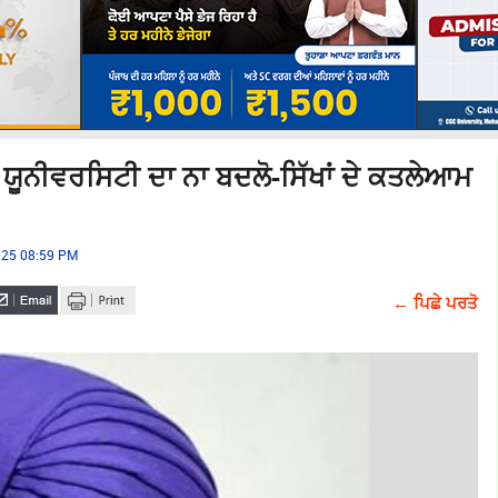
ਯੂਨੀਵਰਸਿਟੀ ਦਾ ਨਾ ਬਦਲੋ-ਸਿੱਖਾਂ ਦੇ ਕਤਲੇਆਮ
025 08:59 PM
← ਪਿਛੇ ਪਰਤੋ