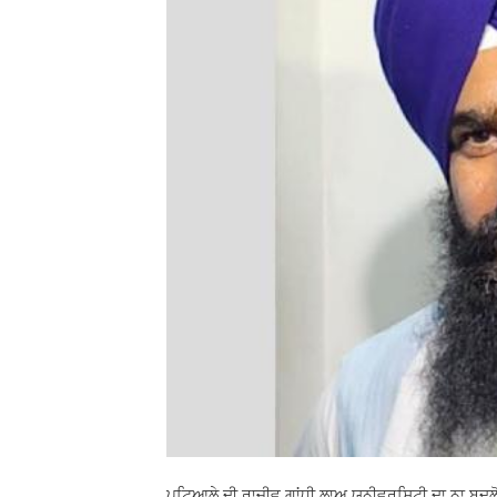
ਪਟਿਆਲੇ ਦੀ ਰਾਜੀਵ ਗਾਂਧੀ ਲਾਅ ਯੂਨੀਵਰਸਿਟੀ ਦਾ ਨਾ ਬਦਲੋ