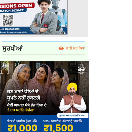
ਸੁਰਖੀਆਂ
ਬਾਕੀ ਸੁਰਖੀਆਂ