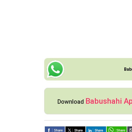
Bab
Babushahi A
Download