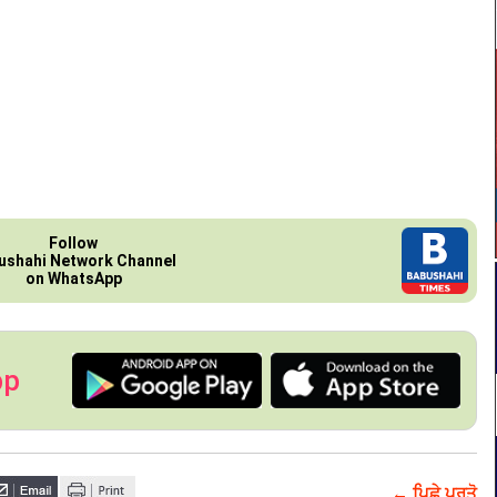
Follow
ushahi Network Channel
on WhatsApp
pp
← ਪਿਛੇ ਪਰਤੋ