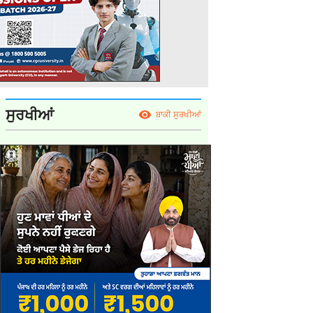
ਸੁਰਖੀਆਂ
ਬਾਕੀ ਸੁਰਖੀਆਂ