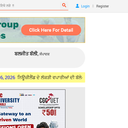
|
Login
Register
ਬਲਜੀਤ ਬੱਲੀ,
ਸੰਪਾਦਕ
ਜ਼ੀਲੈਂਡ ਦੇ ਲੱਕੜੀ ਵਪਾਰੀਆਂ ਦੀ ਬੱਲੇ-ਬੱਲੇ
Aug 06, 2026
ਚੰਡੀਗੜ੍ਹ 