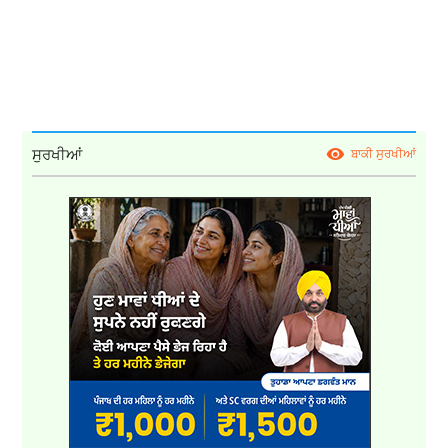
ਸੁਰਖੀਆਂ
ਬਾਕੀ ਸੁਰਖੀਆਂ