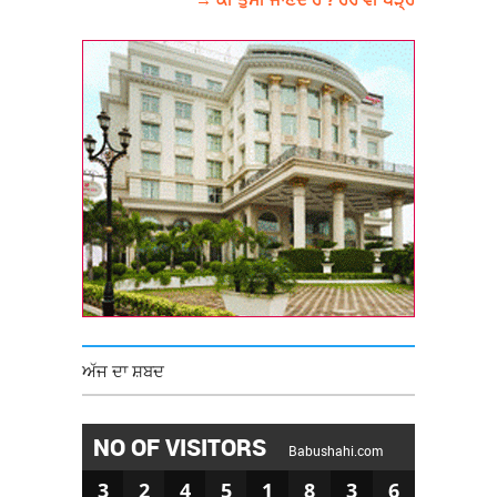
ਅੱਜ ਦਾ ਸ਼ਬਦ
NO OF VISITORS
Babushahi.com
3
2
4
5
1
8
3
6