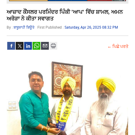
ਆਜ਼ਾਦ ਕੌਂਸਲਰ ਪਰਮਿੰਦਰ ਪਿੰਕੀ 'ਆਪ' ਵਿੱਚ ਸ਼ਾਮਲ, ਅਮਨ
ਅਰੋੜਾ ਨੇ ਕੀਤਾ ਸਵਾਗਤ
By :
ਬਾਬੂਸ਼ਾਹੀ ਬਿਊਰੋ
First Published :
Saturday, Apr 26, 2025 08:32 PM
← ਪਿਛੇ ਪਰਤੋ