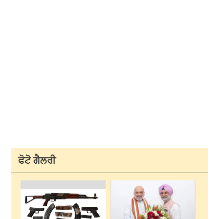
ਫੋਟੋ ਗੈਲਰੀ