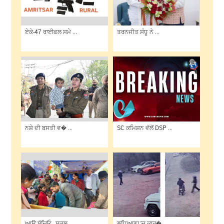
ਏਕੇ-47 ਰਾਈਫਲ ਸਮੇ ...
ਤਰਨਜੀਤ ਸੰਧੂ ਨੇ ...
ਨਸ਼ੇ ਦੀ ਬਸਤੀ ਵ� ...
SC ਕਮਿਸ਼ਨ ਵੱਲੋਂ DSP ...
ਆਉ ਬੱਚਿਓ , ਸਕੂਲ ...
ਲੁਧਿਆਣਾ 'ਚ ਕਾਰ� ...