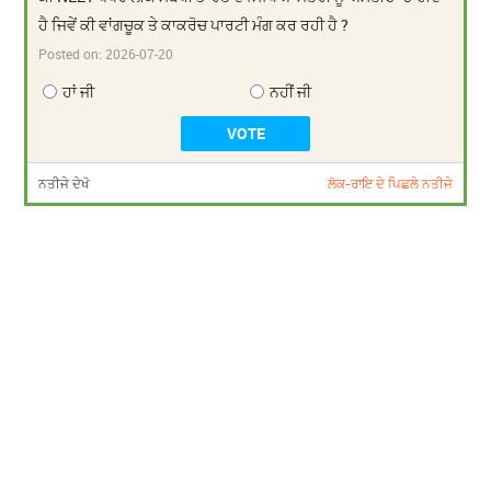
ਹੈ ਜਿਵੇਂ ਕੀ ਵਾਂਗਚੂਕ ਤੇ ਕਾਕਰੋਚ ਪਾਰਟੀ ਮੰਗ ਕਰ ਰਹੀ ਹੈ ?
Posted on:
2026-07-20
ਹਾਂ ਜੀ
ਨਹੀਂ ਜੀ
ਨਤੀਜੇ ਦੇਖੋ
ਲੋਕ-ਰਾਇ ਦੇ ਪਿਛਲੇ ਨਤੀਜੇ