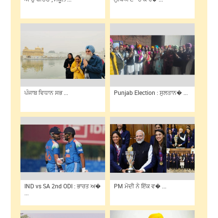
ਪੰਜਾਬ ਵਿਧਾਨ ਸਭ ...
Punjab Election : ਸੁਲਤਾਨ� ...
IND vs SA 2nd ODI : ਭਾਰਤ ਅ�
PM ਮੋਦੀ ਨੇ ਇੱਕ ਵ� ...
...