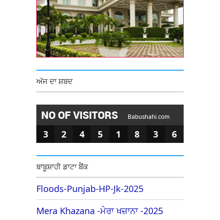
ਅੱਜ ਦਾ ਸ਼ਬਦ
NO OF VISITORS
Babushahi.com
3
2
4
5
1
8
3
6
ਬਾਬੂਸ਼ਾਹੀ ਡਾਟਾ ਬੈਂਕ
Floods-Punjab-HP-Jk-2025
Mera Khazana -ਮੇਰਾ ਖਜ਼ਾਨਾ -2025