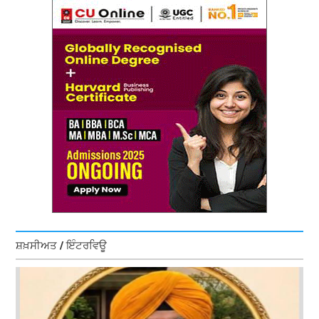
ਸ਼ਖ਼ਸੀਅਤ / ਇੰਟਰਵਿਊ