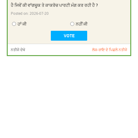
ਹੈ ਜਿਵੇਂ ਕੀ ਵਾਂਗਚੂਕ ਤੇ ਕਾਕਰੋਚ ਪਾਰਟੀ ਮੰਗ ਕਰ ਰਹੀ ਹੈ ?
Posted on:
2026-07-20
ਹਾਂ ਜੀ
ਨਹੀਂ ਜੀ
ਨਤੀਜੇ ਦੇਖੋ
ਲੋਕ-ਰਾਇ ਦੇ ਪਿਛਲੇ ਨਤੀਜੇ