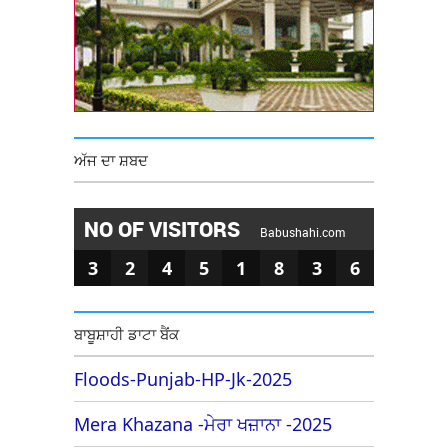
ਅੱਜ ਦਾ ਸ਼ਬਦ
NO OF VISITORS
Babushahi.com
3
2
4
5
1
8
3
6
ਬਾਬੂਸ਼ਾਹੀ ਡਾਟਾ ਬੈਂਕ
Floods-Punjab-HP-Jk-2025
Mera Khazana -ਮੇਰਾ ਖਜ਼ਾਨਾ -2025