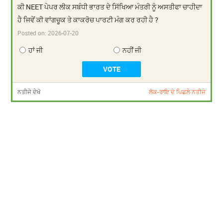
ਕੀ NEET ਪੇਪਰ ਲੀਕ ਸਬੰਧੀ ਭਾਰਤ ਦੇ ਸਿੱਖਿਆ ਮੰਤਰੀ ਨੂੰ ਅਸਤੀਫਾ ਚਾਹੀਦਾ
ਹੈ ਜਿਵੇਂ ਕੀ ਵਾਂਗਚੂਕ ਤੇ ਕਾਕਰੋਚ ਪਾਰਟੀ ਮੰਗ ਕਰ ਰਹੀ ਹੈ ?
Posted on:
2026-07-20
ਹਾਂ ਜੀ
ਨਹੀਂ ਜੀ
ਨਤੀਜੇ ਦੇਖੋ
ਲੋਕ-ਰਾਇ ਦੇ ਪਿਛਲੇ ਨਤੀਜੇ