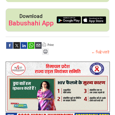
Download
Babushahi App
← ਪਿਛੇ ਪਰਤੋ