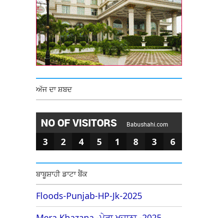
ਅੱਜ ਦਾ ਸ਼ਬਦ
NO OF VISITORS
Babushahi.com
3
2
4
5
1
8
3
6
ਬਾਬੂਸ਼ਾਹੀ ਡਾਟਾ ਬੈਂਕ
Floods-Punjab-HP-Jk-2025
Mera Khazana -ਮੇਰਾ ਖਜ਼ਾਨਾ -2025