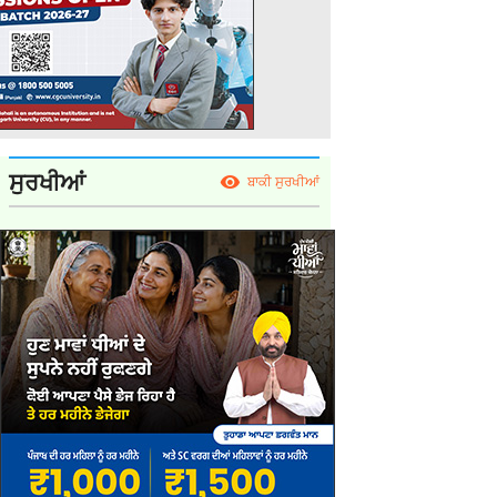
ਸੁਰਖੀਆਂ
ਬਾਕੀ ਸੁਰਖੀਆਂ