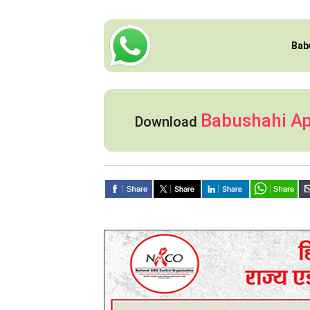
Bab
Babushahi A
Download