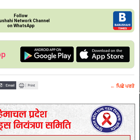
Follow
ushahi Network Channel
on WhatsApp
pp
← ਪਿਛੇ ਪਰਤੋ