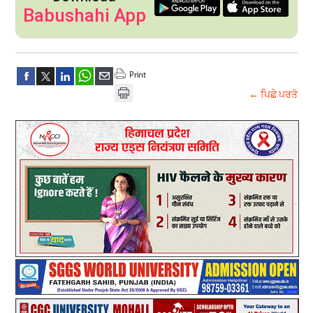
Babushahi App
← ਪਿਛੇ ਪਰਤੋ