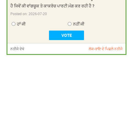
ਹੈ ਜਿਵੇਂ ਕੀ ਵਾਂਗਚੂਕ ਤੇ ਕਾਕਰੋਚ ਪਾਰਟੀ ਮੰਗ ਕਰ ਰਹੀ ਹੈ ?
Posted on:
2026-07-20
ਹਾਂ ਜੀ
ਨਹੀਂ ਜੀ
ਨਤੀਜੇ ਦੇਖੋ
ਲੋਕ-ਰਾਇ ਦੇ ਪਿਛਲੇ ਨਤੀਜੇ