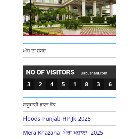
ਅੱਜ ਦਾ ਸ਼ਬਦ
NO OF VISITORS
Babushahi.com
3
2
4
5
1
8
3
6
ਬਾਬੂਸ਼ਾਹੀ ਡਾਟਾ ਬੈਂਕ
Floods-Punjab-HP-Jk-2025
Mera Khazana -ਮੇਰਾ ਖਜ਼ਾਨਾ -2025