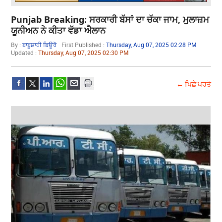
Punjab Breaking: ਸਰਕਾਰੀ ਬੱਸਾਂ ਦਾ ਚੱਕਾ ਜਾਮ, ਮੁਲਾਜ਼ਮ
ਯੂਨੀਅਨ ਨੇ ਕੀਤਾ ਵੱਡਾ ਐਲਾਨ
By :
ਬਾਬੂਸ਼ਾਹੀ ਬਿਊਰੋ
First Published :
Thursday, Aug 07, 2025 02:28 PM
Updated :
Thursday, Aug 07, 2025 02:30 PM
← ਪਿਛੇ ਪਰਤੋ