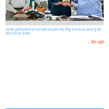
ਪੰਜਾਬੀ ਯੂਨੀਵਰਸਿਟੀ ਦੀ ਖੋਜਾਰਥੀ ਜਸਪ੍ਰੀਤ ਕੌਰ ਸਿੱਧੂ ਨੇ ਰਾਜਪਾਲ ਪੰਜਾਬ ਨੂੰ ਭੇਂਟ
ਕੀਤਾ ਆਪਣਾ ਨਾਵਲ
→ ਹੋਰ ਪੜ੍ਹੋ