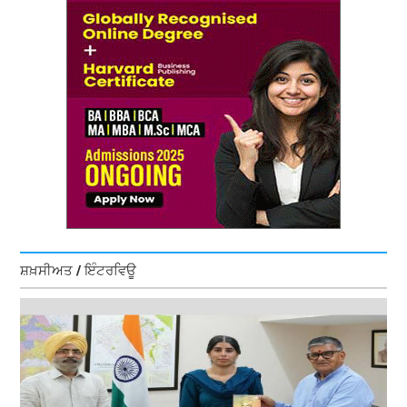
ਸ਼ਖ਼ਸੀਅਤ / ਇੰਟਰਵਿਊ