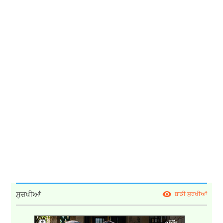
ਸੁਰਖੀਆਂ
ਬਾਕੀ ਸੁਰਖੀਆਂ