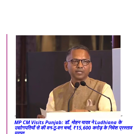
MP CM Visits Punjab: डॉ. मोहन यादव ने Ludhiana के
उद्योगपतियों से की वन-टू-वन चर्चा, ₹15,600 करोड़ के निवेश प्रस्ताव
प्राप्त