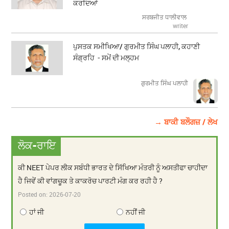
ਕਰਦਿਆਂ
ਸਰਬਜੀਤ ਧਾਲੀਵਾਲ
writer
ਪੁਸਤਕ ਸਮੀਖਿਆ/ ਗੁਰਮੀਤ ਸਿੰਘ ਪਲਾਹੀ, ਕਹਾਣੀ
ਸੰਗ੍ਰਹਿ - ਸਮੇਂ ਦੀ ਮਲ੍ਹਮ
ਗੁਰਮੀਤ ਸਿੰਘ ਪਲਾਹੀ
→ ਬਾਕੀ ਬਲੌਗਜ਼ / ਲੇਖ
ਲੋਕ-ਰਾਇ
ਕੀ NEET ਪੇਪਰ ਲੀਕ ਸਬੰਧੀ ਭਾਰਤ ਦੇ ਸਿੱਖਿਆ ਮੰਤਰੀ ਨੂੰ ਅਸਤੀਫਾ ਚਾਹੀਦਾ
ਹੈ ਜਿਵੇਂ ਕੀ ਵਾਂਗਚੂਕ ਤੇ ਕਾਕਰੋਚ ਪਾਰਟੀ ਮੰਗ ਕਰ ਰਹੀ ਹੈ ?
Posted on:
2026-07-20
ਹਾਂ ਜੀ
ਨਹੀਂ ਜੀ