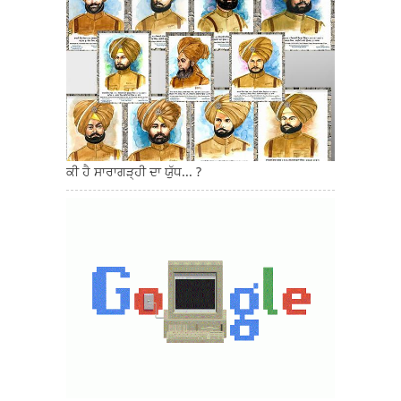
ਕੀ ਹੈ ਸਾਰਾਗੜ੍ਹੀ ਦਾ ਯੁੱਧ... ?