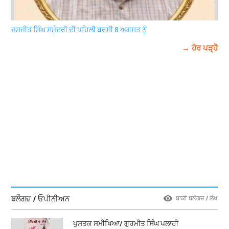
ਜਸਜੀਤ ਸਿੰਘ ਸਮੁੰਦਰੀ ਦੀ ਪਹਿਲੀ ਬਰਸੀ 8 ਅਗਸਤ ਨੂੰ
→ ਹੋਰ ਪੜ੍ਹੋ
ਬਲੌਗਜ਼ / ਓਪੀਨੀਅਨ
ਬਾਕੀ ਬਲੌਗਜ਼ / ਲੇਖ
ਪੁਸਤਕ ਸਮੀਖਿਆ/ ਗੁਰਮੀਤ ਸਿੰਘ ਪਲਾਹੀ