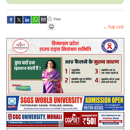
← ਪਿਛੇ ਪਰਤੋ