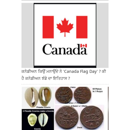
ਕਨੇਡੀਅਨ ਕਿਉਂ ਮਨਾਉਂਦੇ ਨੇ 'Canada Flag Day' ? ਕੀ
ਹੈ ਕਨੇਡੀਅਨ ਝੰਡੇ ਦਾ ਇਤਿਹਾਸ ?