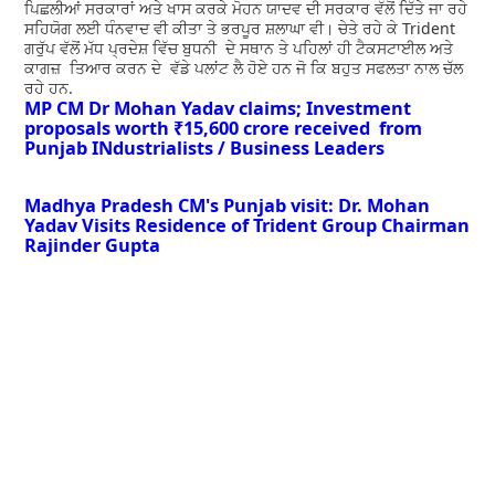
ਪਿਛਲੀਆਂ ਸਰਕਾਰਾਂ ਅਤੇ ਖਾਸ ਕਰਕੇ ਮੋਹਨ ਯਾਦਵ ਦੀ ਸਰਕਾਰ ਵੱਲੋਂ ਦਿੱਤੇ ਜਾ ਰਹੇ
ਸਹਿਯੋਗ ਲਈ ਧੰਨਵਾਦ ਵੀ ਕੀਤਾ ਤੇ ਭਰਪੂਰ ਸ਼ਲਾਘਾ ਵੀ। ਚੇਤੇ ਰਹੇ ਕੇ Trident
ਗਰੁੱਪ ਵੱਲੋਂ ਮੱਧ ਪ੍ਰਦੇਸ਼ ਵਿੱਚ ਬੁਧਨੀ ਦੇ ਸਥਾਨ ਤੇ ਪਹਿਲਾਂ ਹੀ ਟੈਕਸਟਾਈਲ ਅਤੇ
ਕਾਗਜ਼ ਤਿਆਰ ਕਰਨ ਦੇ ਵੱਡੇ ਪਲਾਂਟ ਲੈ ਹੋਏ ਹਨ ਜੋ ਕਿ ਬਹੁਤ ਸਫਲਤਾ ਨਾਲ ਚੱਲ
ਰਹੇ ਹਨ.
MP CM Dr Mohan Yadav claims; Investment
proposals worth ₹15,600 crore received from
Punjab INdustrialists / Business Leaders
Madhya Pradesh CM's Punjab visit: Dr. Mohan
Yadav Visits Residence of Trident Group Chairman
Rajinder Gupta