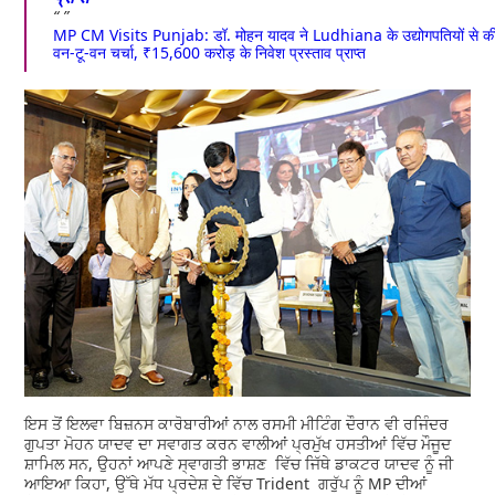
MP CM Visits Punjab: डॉ. मोहन यादव ने Ludhiana के उद्योगपतियों से क
वन-टू-वन चर्चा, ₹15,600 करोड़ के निवेश प्रस्ताव प्राप्त
ਇਸ ਤੋਂ ਇਲਵਾ ਬਿਜ਼ਨਸ ਕਾਰੋਬਾਰੀਆਂ ਨਾਲ ਰਸਮੀ ਮੀਟਿੰਗ ਦੌਰਾਨ ਵੀ ਰਜਿੰਦਰ
ਗੁਪਤਾ ਮੋਹਨ ਯਾਦਵ ਦਾ ਸਵਾਗਤ ਕਰਨ ਵਾਲੀਆਂ ਪ੍ਰਮੁੱਖ ਹਸਤੀਆਂ ਵਿੱਚ ਮੌਜੂਦ
ਸ਼ਾਮਿਲ ਸਨ, ਉਹਨਾਂ ਆਪਣੇ ਸ੍ਵਾਗਤੀ ਭਾਸ਼ਣ ਵਿੱਚ ਜਿੱਥੇ ਡਾਕਟਰ ਯਾਦਵ ਨੂੰ ਜੀ
ਆਇਆ ਕਿਹਾ, ਉੱਥੇ ਮੱਧ ਪ੍ਰਦੇਸ਼ ਦੇ ਵਿੱਚ Trident ਗਰੁੱਪ ਨੂੰ MP ਦੀਆਂ