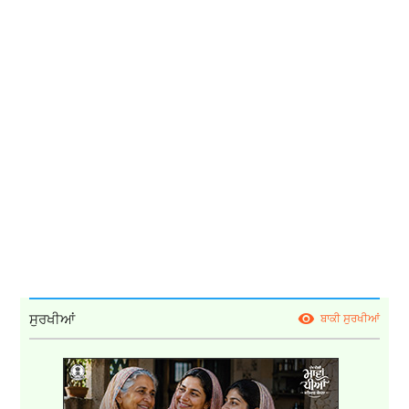
ਸੁਰਖੀਆਂ
ਬਾਕੀ ਸੁਰਖੀਆਂ