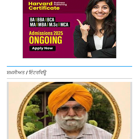
ਸ਼ਖ਼ਸੀਅਤ / ਇੰਟਰਵਿਊ