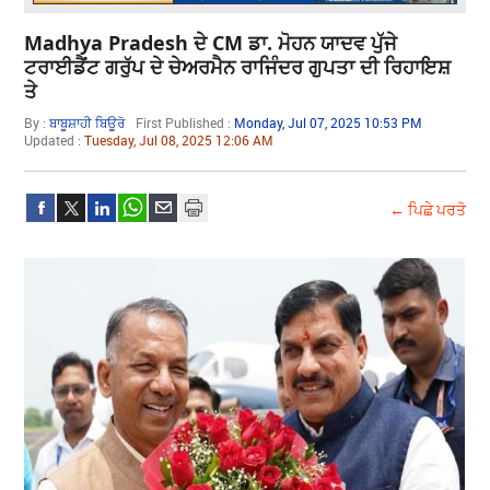
Madhya Pradesh ਦੇ CM ਡਾ. ਮੋਹਨ ਯਾਦਵ ਪੁੱਜੇ
ਟਰਾਈਡੈਂਟ ਗਰੁੱਪ ਦੇ ਚੇਅਰਮੈਨ ਰਾਜਿੰਦਰ ਗੁਪਤਾ ਦੀ ਰਿਹਾਇਸ਼
ਤੇ
By :
ਬਾਬੂਸ਼ਾਹੀ ਬਿਊਰੋ
First Published :
Monday, Jul 07, 2025 10:53 PM
Updated :
Tuesday, Jul 08, 2025 12:06 AM
← ਪਿਛੇ ਪਰਤੋ