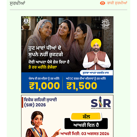
ਸੁਰਖੀਆਂ
ਬਾਕੀ ਸੁਰਖੀਆਂ