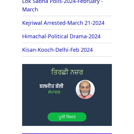
Lok Sabha Polls-2024-February -
March
Kejriwal Arrested-March 21-2024
Himachal-Political Drama-2024
Kisan-Kooch-Delhi-Feb 2024
ਤਿਰਛੀ ਨਜ਼ਰ
ਬਲਜੀਤ ਬੱਲੀ
ਸੰਪਾਦਕ
ਪੂਰੀ ਲਿਖਤ