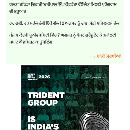
ਹਲਕਾ ਬਠਿੰਡਾ ਦਿਹਾਤੀ 'ਚ ਗੋਪਾਲ ਸਿੰਘ ਕੋਟਫੱਤਾ ਵੱਲੋਂ ਲੋਕ ਮਿਲਣੀ ਪ੍ਰੋਗਰਾਮ
ਦੀ ਸ਼ੁਰੂਆਤ
ਹਰ ਗਲੀ, ਹਰ ਮੁਹੱਲੇ ਚੱਲੀ ਇੱਕੋ ਗੱਲ 12 ਅਗਸਤ ਨੂੰ ਦਾਣਾ ਮੰਡੀ ਮਹਿਲਕਲਾਂ ਚੱਲ
ਪੰਜਾਬ ਕੇਂਦਰੀ ਯੂਨੀਵਰਸਿਟੀ ਵਿੱਚ 7 ਅਗਸਤ ਨੂੰ ਪੋਸਟ ਗ੍ਰੈਜੂਏਟ ਕੋਰਸਾਂ ਲਈ
ਸਪਾਟ ਐਡਮਿਸ਼ਨ ਕਾਊਂਸਲਿੰਗ
→ ਬਾਕੀ ਸੁਰਖੀਆਂ