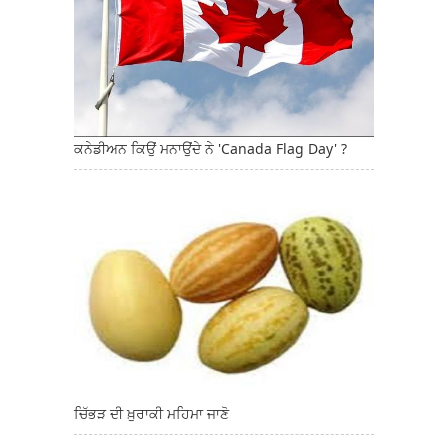
ਕਨੇਡੀਅਨ ਕਿਉਂ ਮਨਾਉਂਦੇ ਨੇ 'Canada Flag Day' ?
ਚਿੱਭੜ ਦੀ ਖ਼ੁਰਾਕੀ ਮਹਿਮਾ ਜਾਣੋ