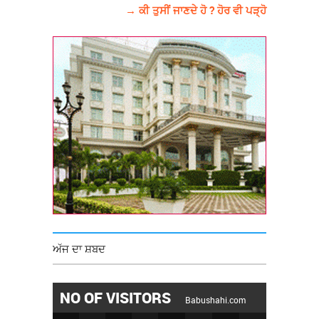
→ ਕੀ ਤੁਸੀਂ ਜਾਣਦੇ ਹੋ ? ਹੋਰ ਵੀ ਪੜ੍ਹੋ
ਅੱਜ ਦਾ ਸ਼ਬਦ
NO OF VISITORS
Babushahi.com