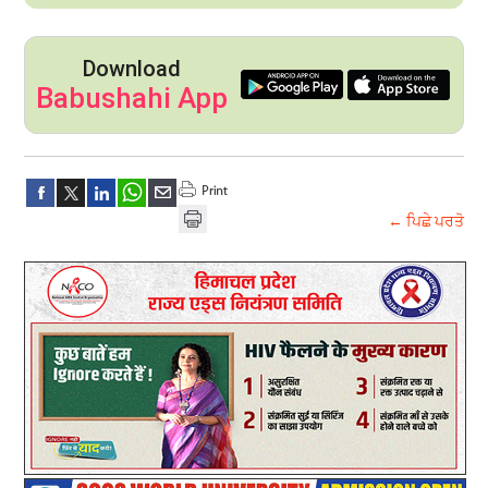
Download
Babushahi App
← ਪਿਛੇ ਪਰਤੋ