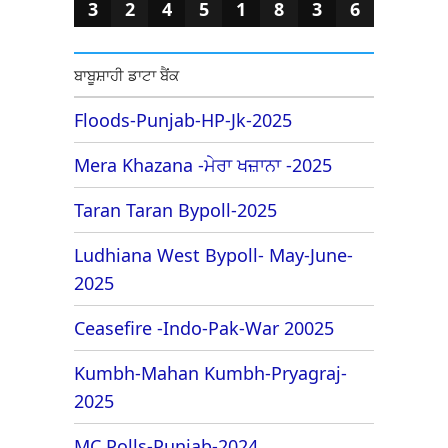
3
2
4
5
1
8
3
6
ਬਾਬੂਸ਼ਾਹੀ ਡਾਟਾ ਬੈਂਕ
Floods-Punjab-HP-Jk-2025
Mera Khazana -ਮੇਰਾ ਖਜ਼ਾਨਾ -2025
Taran Taran Bypoll-2025
Ludhiana West Bypoll- May-June-
2025
Ceasefire -Indo-Pak-War 20025
Kumbh-Mahan Kumbh-Pryagraj-
2025
MC Polls-Punjab-2024