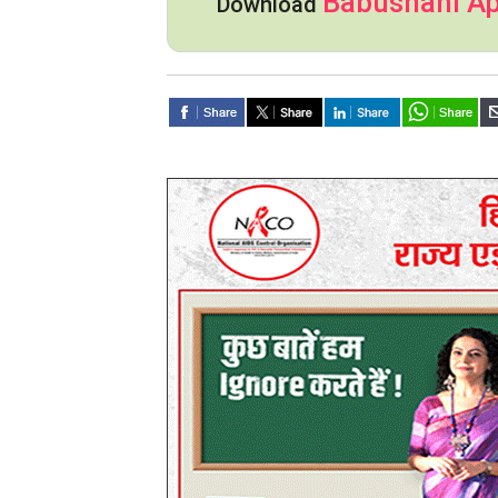
Babushahi A
Download