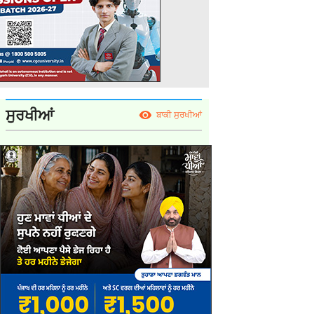
ਸੁਰਖੀਆਂ
ਬਾਕੀ ਸੁਰਖੀਆਂ