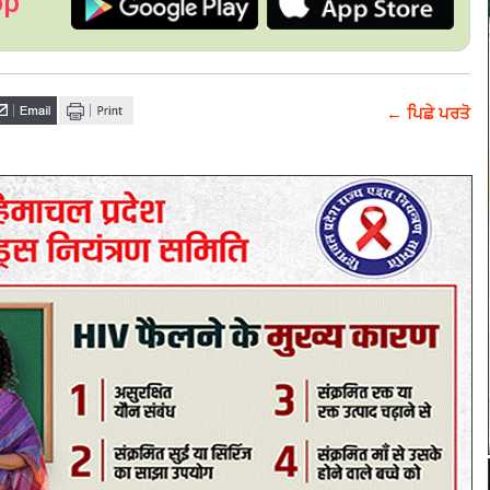
pp
← ਪਿਛੇ ਪਰਤੋ