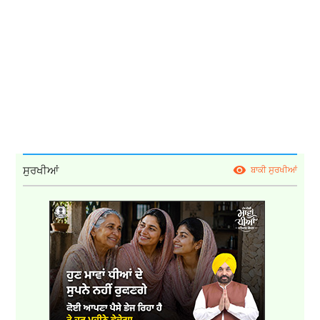
ਸੁਰਖੀਆਂ
ਬਾਕੀ ਸੁਰਖੀਆਂ