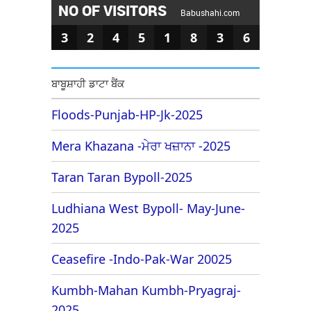
NO OF VISITORS
Babushahi.com
3
2
4
5
1
8
3
6
ਬਾਬੂਸ਼ਾਹੀ ਡਾਟਾ ਬੈਂਕ
Floods-Punjab-HP-Jk-2025
Mera Khazana -ਮੇਰਾ ਖਜ਼ਾਨਾ -2025
Taran Taran Bypoll-2025
Ludhiana West Bypoll- May-June-
2025
Ceasefire -Indo-Pak-War 20025
Kumbh-Mahan Kumbh-Pryagraj-
2025