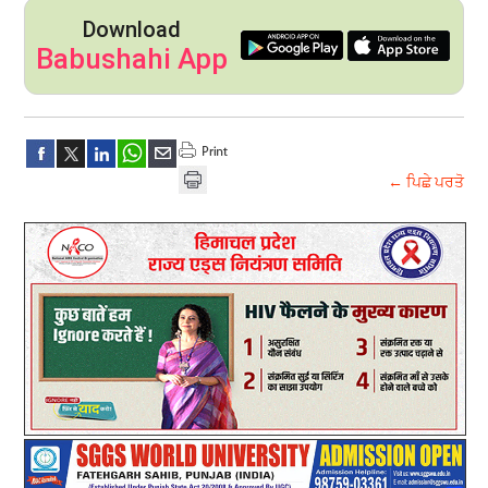
Download
Babushahi App
← ਪਿਛੇ ਪਰਤੋ