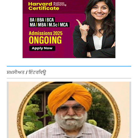
ਸ਼ਖ਼ਸੀਅਤ / ਇੰਟਰਵਿਊ