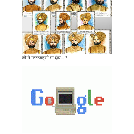
ਕੀ ਹੈ ਸਾਰਾਗੜ੍ਹੀ ਦਾ ਯੁੱਧ... ?