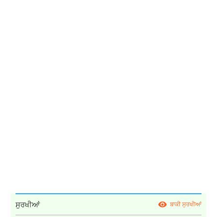
ਸੁਰਖੀਆਂ
ਬਾਕੀ ਸੁਰਖੀਆਂ