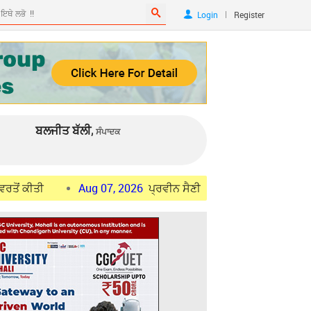
|
Login
Register
ਬਲਜੀਤ ਬੱਲੀ,
ਸੰਪਾਦਕ
Aug 07, 2026
ਪ੍ਰਵੀਨ ਸੈਣੀ ਬਣੇ ਹੁਸ਼ਿਆਰਪੁਰ ਦੇ ਮੇਅਰ, ਸੁਰਿੰਦਰ ਕੁ