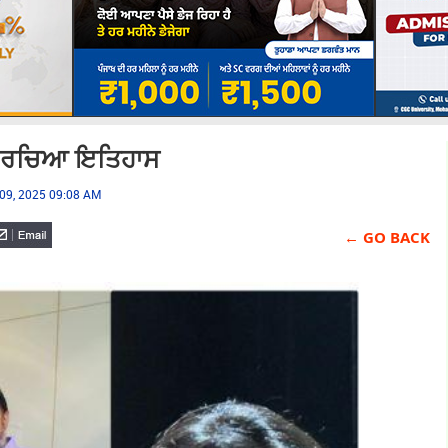
ੱਚ ਰਚਿਆ ਇਤਿਹਾਸ
09, 2025 09:08 AM
← GO BACK