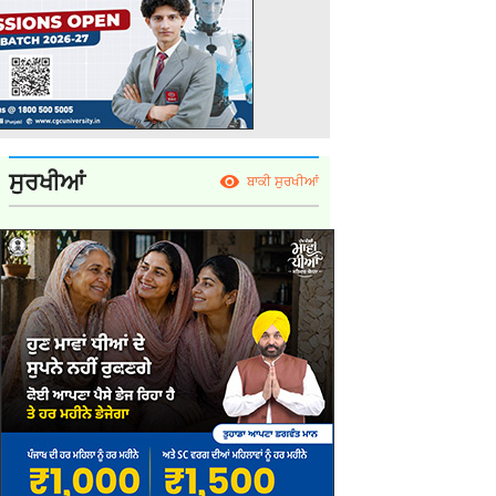
ਸੁਰਖੀਆਂ
ਬਾਕੀ ਸੁਰਖੀਆਂ