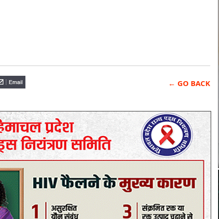
← GO BACK