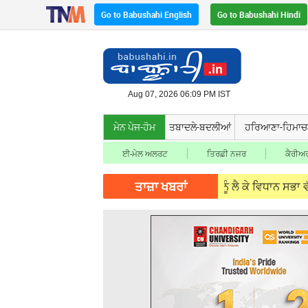
Go to Babushahi English
Go to Babushahi Hindi
Aug 07, 2026 06:09 PM IST
ਮੇਨ ਪੇਜ-ਹੋਮ
ਤਬਾਦਲੇ-ਬਦਲੀਆਂ
ਹਰਿਆਣਾ-ਹਿਮਾ
ਈ-ਮੇਲ ਅਲਰਟ
ਤਿਰਛੀ ਨਜਰ
ਕੈਰੀਅਰ
ਤਾਜ਼ਾ ਖਬਰਾਂ
ਇਆ
Aug 07, 2026
ਡੀਏ ਦੀ ਮੰਗ ਨੂੰ ਲੈ ਕੇ ਵਿਧਾਨ ਸਭਾ ਵੱਲ ਮੁਲਾਜ਼ਮਾਂ