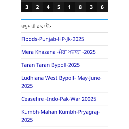
3
2
4
5
1
8
3
6
ਬਾਬੂਸ਼ਾਹੀ ਡਾਟਾ ਬੈਂਕ
Floods-Punjab-HP-Jk-2025
Mera Khazana -ਮੇਰਾ ਖਜ਼ਾਨਾ -2025
Taran Taran Bypoll-2025
Ludhiana West Bypoll- May-June-
2025
Ceasefire -Indo-Pak-War 20025
Kumbh-Mahan Kumbh-Pryagraj-
2025