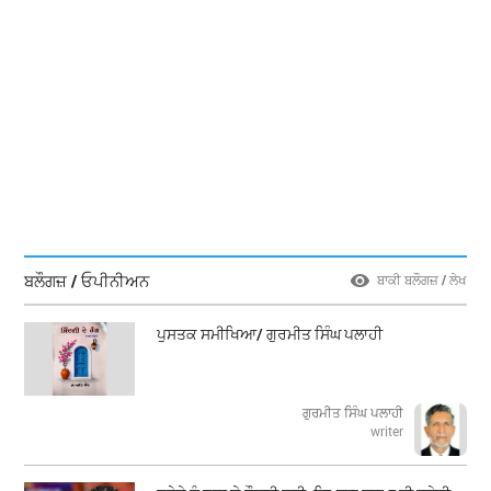
ਬਲੌਗਜ਼ / ਓਪੀਨੀਅਨ
ਬਾਕੀ ਬਲੌਗਜ਼ / ਲੇਖ
ਪੁਸਤਕ ਸਮੀਖਿਆ/ ਗੁਰਮੀਤ ਸਿੰਘ ਪਲਾਹੀ
ਗੁਰਮੀਤ ਸਿੰਘ ਪਲਾਹੀ
writer