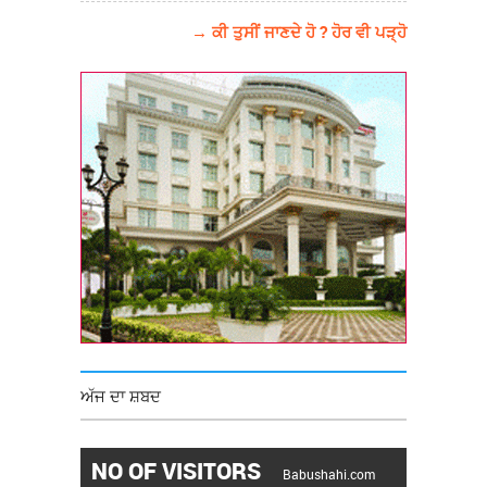
→ ਕੀ ਤੁਸੀਂ ਜਾਣਦੇ ਹੋ ? ਹੋਰ ਵੀ ਪੜ੍ਹੋ
ਅੱਜ ਦਾ ਸ਼ਬਦ
NO OF VISITORS
Babushahi.com