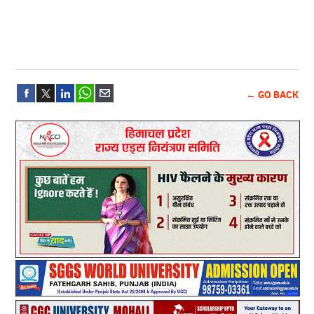
← GO BACK