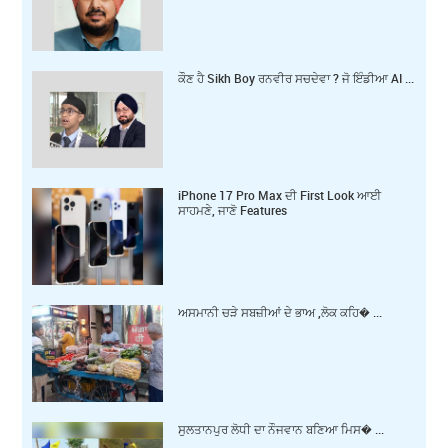
ਕੌਣ ਹੈ Sikh Boy ਰਨਵੀਰ ਸਚਦੇਵਾ ? ਜੋ ਇੰਡੀਆ AI ...
iPhone 17 Pro Max ਦੀ First Look ਆਈ
ਸਾਹਮਣੇ, ਜਾਣੋ Features
ਅਸਮਾਨੀ ਚੜੇ ਸਬਜ਼ੀਆਂ ਦੇ ਭਾਅ ,ਲੋਕ ਕਹਿ� ...
ਸੁਲਤਾਨਪੁਰ ਲੋਧੀ ਦਾ ਨੌਜਵਾਨ ਬਣਿਆ ਮਿਸ� ...