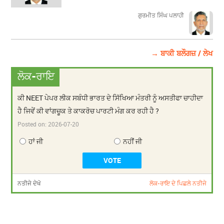
ਗੁਰਮੀਤ ਸਿੰਘ ਪਲਾਹੀ
→ ਬਾਕੀ ਬਲੌਗਜ਼ / ਲੇਖ
ਲੋਕ-ਰਾਇ
ਕੀ NEET ਪੇਪਰ ਲੀਕ ਸਬੰਧੀ ਭਾਰਤ ਦੇ ਸਿੱਖਿਆ ਮੰਤਰੀ ਨੂੰ ਅਸਤੀਫਾ ਚਾਹੀਦਾ
ਹੈ ਜਿਵੇਂ ਕੀ ਵਾਂਗਚੂਕ ਤੇ ਕਾਕਰੋਚ ਪਾਰਟੀ ਮੰਗ ਕਰ ਰਹੀ ਹੈ ?
Posted on:
2026-07-20
ਹਾਂ ਜੀ
ਨਹੀਂ ਜੀ
ਨਤੀਜੇ ਦੇਖੋ
ਲੋਕ-ਰਾਇ ਦੇ ਪਿਛਲੇ ਨਤੀਜੇ