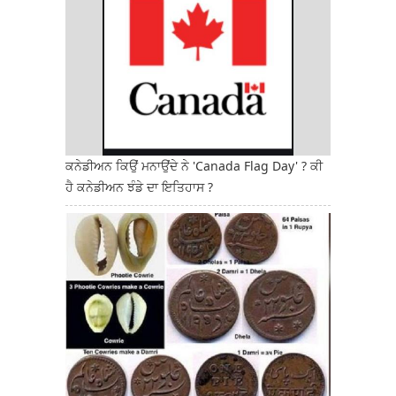
ਕਨੇਡੀਅਨ ਕਿਉਂ ਮਨਾਉਂਦੇ ਨੇ 'Canada Flag Day' ? ਕੀ
ਹੈ ਕਨੇਡੀਅਨ ਝੰਡੇ ਦਾ ਇਤਿਹਾਸ ?