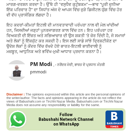
ਮਾਰਗ-ਦਰਸ਼ਨ ਕਰਦਾ ਹੈ। ਉੱਥੇ ਹੀ "ਵਸੁਧੈਵ ਕੁਟੁੰਬਕਮ"—ਭਾਵ “ਪੂਰੀ ਦੁਨੀਆ
ਇੱਕ ਪਰਿਵਾਰ ਹੈ” ਦਾ ਸਿਧਾਂਤ ਅੱਜ ਦੇ ਆਪਸ ਵਿੱਚ ਜੁੜੇ ਡਿਜੀਟਲ ਯੁੱਗ ਵਿੱਚ ਹੋਰ
ਵੀ ਵੱਧ ਪ੍ਰਾਸੰਗਿਕ ਲੱਗਦਾ ਹੈ।
ਇਹ ਕਦਰਾਂ-ਕੀਮਤਾਂ ਇਟਲੀ ਦੀ ਮਾਨਵਤਾਵਾਦੀ ਪਰੰਪਰਾ ਨਾਲ ਵੀ ਮੇਲ ਖਾਂਦੀਆਂ
ਹਨ, ਜਿਸਦੀਆਂ ਜੜ੍ਹਾਂ ਪੁਨਰਜਾਗਰਣ ਕਾਲ ਵਿੱਚ ਹਨ। ਇਹ ਪਰੰਪਰਾ ਹਰ
ਵਿਅਕਤੀ ਦੀ ਇੱਜ਼ਤ ਅਤੇ ਸਭਿਆਚਾਰ ਦੀ ਉਸ ਸ਼ਕਤੀ 'ਤੇ ਜ਼ੋਰ ਦਿੰਦੀ ਹੈ, ਜੋ ਸਮਾਜਾਂ
ਅਤੇ ਲੋਕਾਂ ਨੂੰ ਇੱਕਜੁੱਟ ਕਰ ਸਕਦੀ ਹੈ। ਇਸ ਲਈ ਸਾਡੇ ਸਾਂਝੇ ਦ੍ਰਿਸ਼ਟੀਕੋਣ ਦਾ
ਉਦੇਸ਼ ਲੋਕਾਂ ਨੂੰ ਕੇਂਦਰ ਵਿੱਚ ਰੱਖਦੇ ਹੋਏ ਭਾਰਤ-ਇਟਲੀ ਭਾਈਵਾਲੀ ਨੂੰ
ਮਜ਼ਬੂਤ, ਆਧੁਨਿਕ ਅਤੇ ਭਵਿੱਖ-ਮੁਖੀ ਆਧਾਰ ਪ੍ਰਦਾਨ ਕਰਨਾ ਹੈ।
PM Modi
, - ਨਰੇਂਦਰ ਮੋਦੀ, ਭਾਰਤ ਦੇ ਪ੍ਰਧਾਨ ਮੰਤਰੀ
pmmodi
Disclaimer :
The opinions expressed within this article are the personal opinions of
the writer/author. The facts and opinions appearing in the article do not reflect the
views of Babushahi.com or Tirchhi Nazar Media. Babushahi.com or Tirchhi Nazar
Media does not assume any responsibility or liability for the same.
Follow
Babushahi Network Channel
on WhatsApp