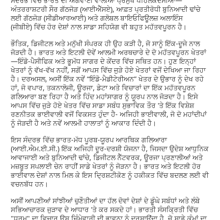
ਸੰਦਰਭ ਵਿੱਚ ਭਾਰਤ ਦੀ ਅਗਵਾਈ ਵਾਲੀਆਂ ਪ੍ਰਮੁੱਖ ਪਹਿਲਕਦਮੀਆਂ—
ਅੰਤਰਰਾਸ਼ਟਰੀ ਸੌਰ ਗੱਠਜੋੜ (ਆਈਐੱਸਏ), ਆਫ਼ਤ ਪ੍ਰਤੀਰੋਧੀ ਬੁਨਿਆਦੀ ਢਾਂਚੇ
ਲਈ ਗੱਠਜੋੜ (ਸੀਡੀਆਰਆਈ) ਅਤੇ ਗਲੋਬਲ ਬਾਇਓਫਿਊਲਜ਼ ਅਲਾਇੰਸ
(ਜੀਬੀਏ) ਵਿੱਚ ਹੋਰ ਦੇਸ਼ਾਂ ਨਾਲ ਸਾਡਾ ਸਹਿਯੋਗ ਵੀ ਬਹੁਤ ਮਹੱਤਵਪੂਰਨ ਹੈ।
ਭੌਤਿਕ, ਡਿਜੀਟਲ ਅਤੇ ਮਨੁੱਖੀ ਸੰਪਰਕ ਹੀ ਉਹ ਕੜੀ ਹੈ, ਜੋ ਸਾਨੂੰ ਇੱਕ-ਦੂਜੇ ਨਾਲ
ਜੋੜਦੀ ਹੈ। ਭਾਰਤ ਅਤੇ ਇਟਲੀ ਦੋਵੇਂ ਆਲਮੀ ਅਰਥਚਾਰੇ ਦੇ ਦੋ ਮਹੱਤਵਪੂਰਨ ਖੇਤਰਾਂ
—ਇੰਡੋ-ਪੈਸੀਫਿਕ ਅਤੇ ਭੂਮੱਧ ਸਾਗਰ ਦੇ ਕੇਂਦਰ ਵਿੱਚ ਸਥਿਤ ਹਨ। ਹੁਣ ਇਨ੍ਹਾਂ
ਖੇਤਰਾਂ ਨੂੰ ਵੱਖ-ਵੱਖ ਨਹੀਂ, ਸਗੋਂ ਆਪਸ ਵਿੱਚ ਜੁੜੇ ਹੋਏ ਖੇਤਰਾਂ ਵਜੋਂ ਦੇਖਿਆ ਜਾ ਰਿਹਾ
ਹੈ। ਦਰਅਸਲ, ਅਸੀਂ ਇੱਕ ਨਵੇਂ “ਇੰਡੋ-ਮੈਡੀਟੇਰੀਅਨ” ਖੇਤਰ ਦੇ ਉਭਾਰ ਨੂੰ ਦੇਖ ਰਹੇ
ਹਾਂ, ਜੋ ਵਪਾਰ, ਤਕਨਾਲੋਜੀ, ਊਰਜਾ, ਡੇਟਾ ਅਤੇ ਵਿਚਾਰਾਂ ਦਾ ਇੱਕ ਮਹੱਤਵਪੂਰਨ
ਗਲਿਆਰਾ ਬਣ ਰਿਹਾ ਹੈ ਅਤੇ ਹਿੰਦ ਮਹਾਂਸਾਗਰ ਨੂੰ ਯੂਰਪ ਨਾਲ ਜੋੜਦਾ ਹੈ। ਇਸੇ
ਆਪਸ ਵਿੱਚ ਜੁੜੇ ਹੋਏ ਖੇਤਰ ਵਿੱਚ ਸਾਡਾ ਸਬੰਧ ਸੁਭਾਵਿਕ ਤੌਰ 'ਤੇ ਇੱਕ ਵਿਸ਼ੇਸ਼
ਰਣਨੀਤਕ ਭਾਈਵਾਲੀ ਵਜੋਂ ਵਿਕਸਤ ਹੁੰਦਾ ਹੈ- ਅਜਿਹੀ ਭਾਈਵਾਲੀ, ਜੋ ਦੋ ਮਹਾਂਦੀਪਾਂ
ਨੂੰ ਜੋੜਦੀ ਹੈ ਅਤੇ ਨਵੇਂ ਆਲਮੀ ਹਾਲਾਤਾਂ ਨੂੰ ਆਕਾਰ ਦਿੰਦੀ ਹੈ।
ਇਸ ਸੰਦਰਭ ਵਿੱਚ ਭਾਰਤ-ਮੱਧ ਪੂਰਬ-ਯੂਰਪ ਆਰਥਿਕ ਗਲਿਆਰਾ
(ਆਈ.ਐਮ.ਈ.ਸੀ.) ਇੱਕ ਅਜਿਹੀ ਦੂਰ-ਦਰਸ਼ੀ ਯੋਜਨਾ ਹੈ, ਜਿਸਦਾ ਉਦੇਸ਼ ਆਧੁਨਿਕ
ਆਵਾਜਾਈ ਅਤੇ ਬੁਨਿਆਦੀ ਢਾਂਚੇ, ਡਿਜੀਟਲ ਨੈੱਟਵਰਕ, ਊਰਜਾ ਪ੍ਰਣਾਲੀਆਂ ਅਤੇ
ਮਜ਼ਬੂਤ ਸਪਲਾਈ ਚੇਨ ਰਾਹੀਂ ਸਾਡੇ ਖੇਤਰਾਂ ਨੂੰ ਜੋੜਨਾ ਹੈ। ਭਾਰਤ ਅਤੇ ਇਟਲੀ ਹੋਰ
ਭਾਈਵਾਲ ਦੇਸ਼ਾਂ ਨਾਲ ਮਿਲ ਕੇ ਇਸ ਦ੍ਰਿਸ਼ਟੀਕੋਣ ਨੂੰ ਹਕੀਕਤ ਵਿੱਚ ਬਦਲਣ ਲਈ ਵੀ
ਵਚਨਬੱਧ ਹਨ।
ਅਸੀਂ ਆਪਣੀਆਂ ਸਾਂਝੀਆਂ ਚੁਣੌਤੀਆਂ ਦਾ ਹੱਲ ਦੋਵਾਂ ਦੇਸ਼ਾਂ ਦੇ ਡੂੰਘੇ ਸਬੰਧਾਂ ਅਤੇ ਲੰਬੇ
ਸਭਿਆਚਾਰਕ ਜੁੜਾਵ ਦੇ ਆਧਾਰ 'ਤੇ ਕਰ ਸਕਦੇ ਹਾਂ। ਭਾਰਤੀ ਸੰਸਕ੍ਰਿਤੀ ਵਿੱਚ
"ਧਰਮ" ਦਾ ਵਿਚਾਰ ਉਸ ਜ਼ਿੰਮੇਵਾਰੀ ਦੀ ਭਾਵਨਾ ਨੂੰ ਦਰਸਾਉਂਦਾ ਹੈ, ਜੋ ਸਾਡੇ ਕੰਮਾਂ ਦਾ