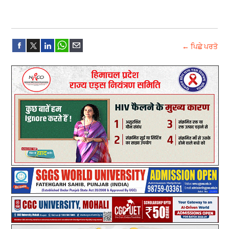
← ਪਿਛੇ ਪਰਤੋ