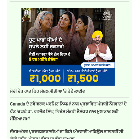
ਮੋਦੀ ਦੇਰ ਰਾਤ ਫਿਰ ਸੋਸ਼ਲ ਮੀਡੀਆ ’ਤੇ ਹੋਏ ਲਾਈਵ
Canada ਦੇ ਨਵੇਂ ਵਰਕ ਪਰਮਿਟ ਨਿਯਮਾਂ ਨਾਲ ਪ੍ਰਭਾਵਿਤ ਪੰਜਾਬੀ ਨੌਜਵਾਨਾਂ ਦੇ
ਹੱਕ 'ਚ ਡਟੇ ਡਾ. ਰਵਜੋਤ ਸਿੰਘ, ਵਿਦੇਸ਼ ਮੰਤਰੀ ਜੈਸ਼ੰਕਰ ਨਾਲ ਮੁਲਾਕਾਤ ਲਈ
ਮੰਗਿਆ ਸਮਾਂ
ਜੰਤਰ-ਮੰਤਰ ਪ੍ਰਦਰਸ਼ਨਕਾਰੀਆਂ ਦਾ ਕਿਸੇ ਅੱਤਵਾਦੀ ਮਾਡਿਊਲ ਨਾਲ ਨਹੀਂ ਸੀ
ਕੋਈ ਸਬੰਧ- ਪੰਜਾਬ ਪੁਲਿਸ ਦਾ ਵੱਡਾ ਦਾਅਵਾ