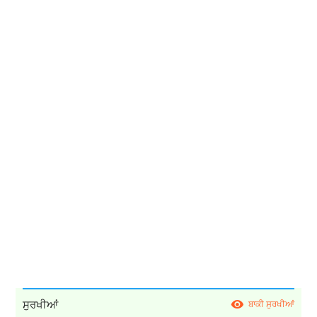
ਸੁਰਖੀਆਂ
ਬਾਕੀ ਸੁਰਖੀਆਂ