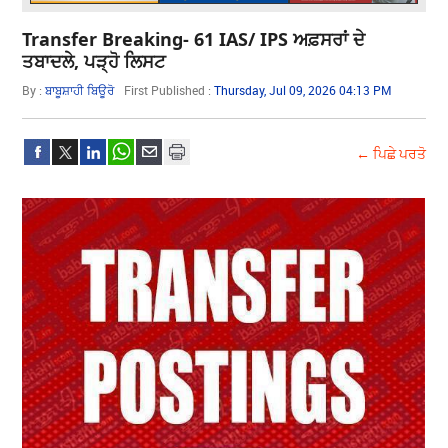
Transfer Breaking- 61 IAS/ IPS ਅਫ਼ਸਰਾਂ ਦੇ
ਤਬਾਦਲੇ, ਪੜ੍ਹੋ ਲਿਸਟ
By :
ਬਾਬੂਸ਼ਾਹੀ ਬਿਊਰੋ
First Published :
Thursday, Jul 09, 2026 04:13 PM
← ਪਿਛੇ ਪਰਤੋ