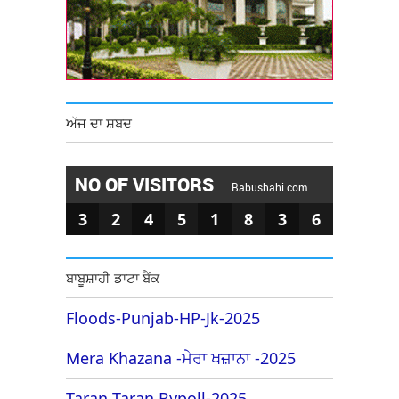
ਅੱਜ ਦਾ ਸ਼ਬਦ
NO OF VISITORS
Babushahi.com
3
2
4
5
1
8
3
6
ਬਾਬੂਸ਼ਾਹੀ ਡਾਟਾ ਬੈਂਕ
Floods-Punjab-HP-Jk-2025
Mera Khazana -ਮੇਰਾ ਖਜ਼ਾਨਾ -2025
Taran Taran Bypoll-2025