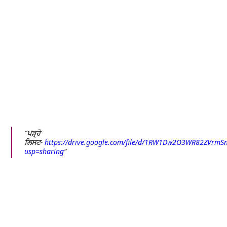
ਪੜ੍ਹੋ
ਲਿਸਟ
-
https://drive.google.com/file/d/1RW1Dw2O3WR82ZVrmS
usp=sharing