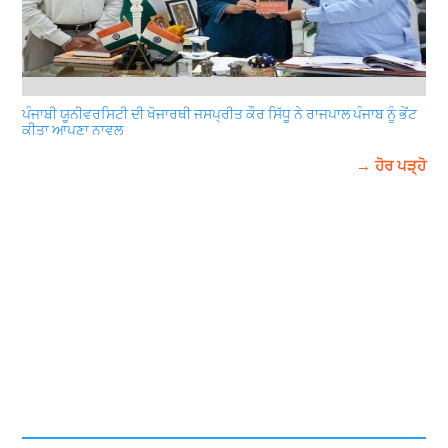
ਪੰਜਾਬੀ ਯੂਨੀਵਰਸਿਟੀ ਦੀ ਖੋਜਾਰਥੀ ਜਸਪ੍ਰੀਤ ਕੌਰ ਸਿੱਧੂ ਨੇ ਰਾਜਪਾਲ ਪੰਜਾਬ ਨੂੰ ਭੇਂਟ
ਕੀਤਾ ਆਪਣਾ ਨਾਵਲ
→ ਹੋਰ ਪੜ੍ਹੋ