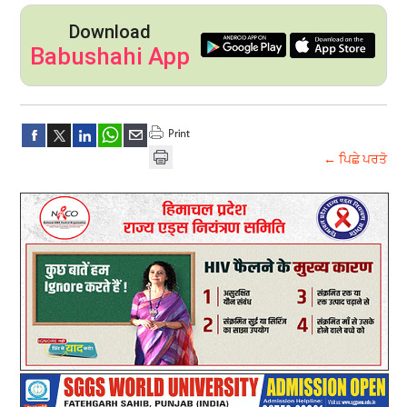
Download
Babushahi App
← ਪਿਛੇ ਪਰਤੋ