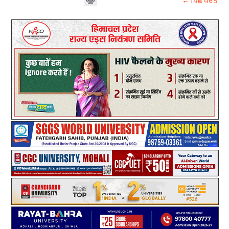
← ਪਿਛੇ ਪਰਤੋ