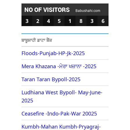
NO OF VISITORS
Babushahi.com
3
2
4
5
1
8
3
6
ਬਾਬੂਸ਼ਾਹੀ ਡਾਟਾ ਬੈਂਕ
Floods-Punjab-HP-Jk-2025
Mera Khazana -ਮੇਰਾ ਖਜ਼ਾਨਾ -2025
Taran Taran Bypoll-2025
Ludhiana West Bypoll- May-June-
2025
Ceasefire -Indo-Pak-War 20025
Kumbh-Mahan Kumbh-Pryagraj-