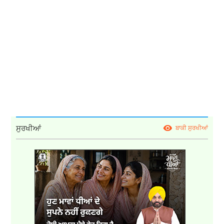
ਸੁਰਖੀਆਂ
ਬਾਕੀ ਸੁਰਖੀਆਂ