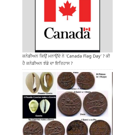
ਕਨੇਡੀਅਨ ਕਿਉਂ ਮਨਾਉਂਦੇ ਨੇ 'Canada Flag Day' ? ਕੀ
ਹੈ ਕਨੇਡੀਅਨ ਝੰਡੇ ਦਾ ਇਤਿਹਾਸ ?