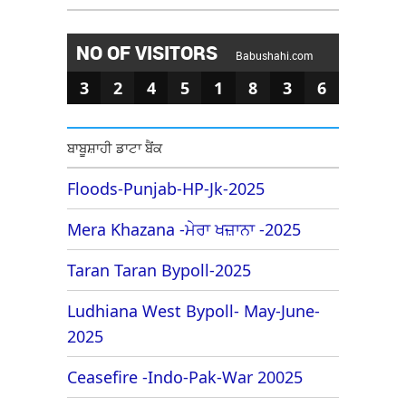
NO OF VISITORS
Babushahi.com
3
2
4
5
1
8
3
6
ਬਾਬੂਸ਼ਾਹੀ ਡਾਟਾ ਬੈਂਕ
Floods-Punjab-HP-Jk-2025
Mera Khazana -ਮੇਰਾ ਖਜ਼ਾਨਾ -2025
Taran Taran Bypoll-2025
Ludhiana West Bypoll- May-June-
2025
Ceasefire -Indo-Pak-War 20025