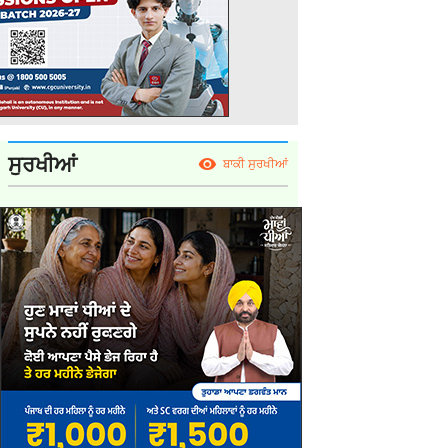
ਸੁਰਖੀਆਂ
ਬਾਕੀ ਸੁਰਖੀਆਂ