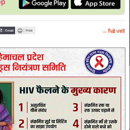
pp
← ਪਿਛੇ ਪਰਤੋ