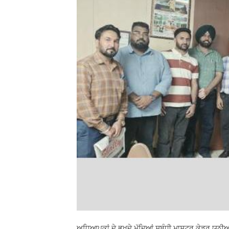
ਅਧਿਆਪਕਾਂ ਦੇ ਭਖਦੇ ਮੁੱਦਿਆਂ ਸਬੰਧੀ ਮਾਸਟਰ ਕੇਡਰ ਯੂਨੀਅ