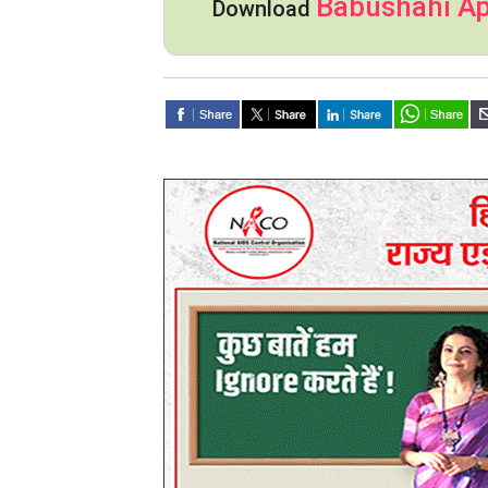
Babushahi A
Download