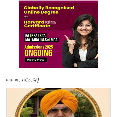
ਸ਼ਖ਼ਸੀਅਤ / ਇੰਟਰਵਿਊ