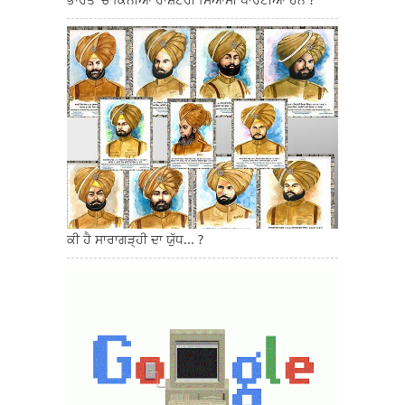
ਕੀ ਹੈ ਸਾਰਾਗੜ੍ਹੀ ਦਾ ਯੁੱਧ... ?