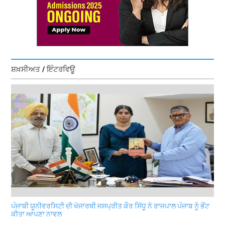
ਸ਼ਖ਼ਸੀਅਤ / ਇੰਟਰਵਿਊ
ਪੰਜਾਬੀ ਯੂਨੀਵਰਸਿਟੀ ਦੀ ਖੋਜਾਰਥੀ ਜਸਪ੍ਰੀਤ ਕੌਰ ਸਿੱਧੂ ਨੇ ਰਾਜਪਾਲ ਪੰਜਾਬ ਨੂੰ ਭੇਂਟ
ਕੀਤਾ ਆਪਣਾ ਨਾਵਲ