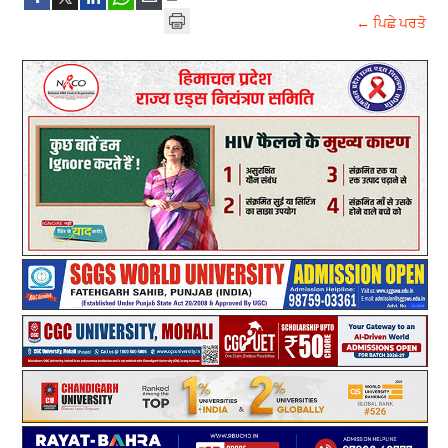
← ਪਿਛੇ ਪਰਤੋ