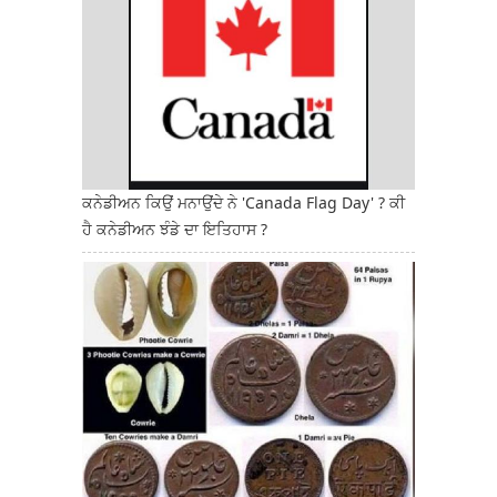
ਕਨੇਡੀਅਨ ਕਿਉਂ ਮਨਾਉਂਦੇ ਨੇ 'Canada Flag Day' ? ਕੀ
ਹੈ ਕਨੇਡੀਅਨ ਝੰਡੇ ਦਾ ਇਤਿਹਾਸ ?