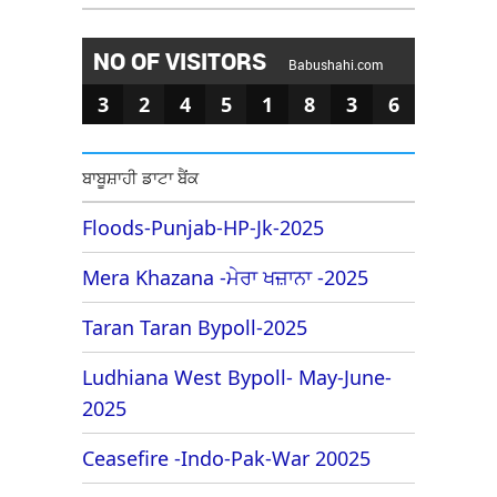
NO OF VISITORS
Babushahi.com
3
2
4
5
1
8
3
6
ਬਾਬੂਸ਼ਾਹੀ ਡਾਟਾ ਬੈਂਕ
Floods-Punjab-HP-Jk-2025
Mera Khazana -ਮੇਰਾ ਖਜ਼ਾਨਾ -2025
Taran Taran Bypoll-2025
Ludhiana West Bypoll- May-June-
2025
Ceasefire -Indo-Pak-War 20025