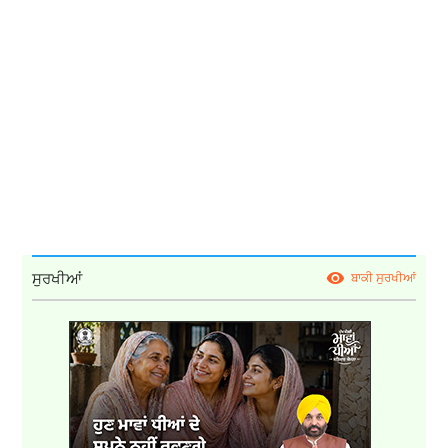
ਸੁਰਖੀਆਂ
ਬਾਕੀ ਸੁਰਖੀਆਂ