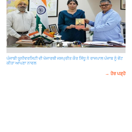
ਪੰਜਾਬੀ ਯੂਨੀਵਰਸਿਟੀ ਦੀ ਖੋਜਾਰਥੀ ਜਸਪ੍ਰੀਤ ਕੌਰ ਸਿੱਧੂ ਨੇ ਰਾਜਪਾਲ ਪੰਜਾਬ ਨੂੰ ਭੇਂਟ
ਕੀਤਾ ਆਪਣਾ ਨਾਵਲ
→ ਹੋਰ ਪੜ੍ਹੋ