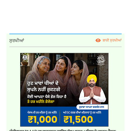
ਸੁਰਖੀਆਂ
ਬਾਕੀ ਸੁਰਖੀਆਂ