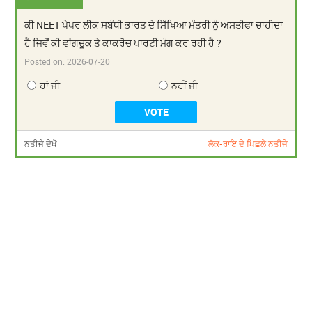
ਕੀ NEET ਪੇਪਰ ਲੀਕ ਸਬੰਧੀ ਭਾਰਤ ਦੇ ਸਿੱਖਿਆ ਮੰਤਰੀ ਨੂੰ ਅਸਤੀਫਾ ਚਾਹੀਦਾ
ਹੈ ਜਿਵੇਂ ਕੀ ਵਾਂਗਚੂਕ ਤੇ ਕਾਕਰੋਚ ਪਾਰਟੀ ਮੰਗ ਕਰ ਰਹੀ ਹੈ ?
Posted on:
2026-07-20
ਹਾਂ ਜੀ
ਨਹੀਂ ਜੀ
ਨਤੀਜੇ ਦੇਖੋ
ਲੋਕ-ਰਾਇ ਦੇ ਪਿਛਲੇ ਨਤੀਜੇ