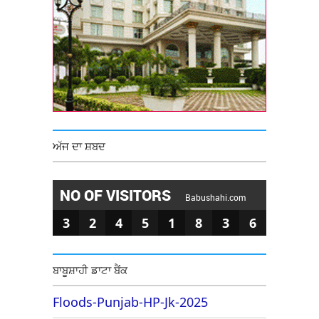
ਅੱਜ ਦਾ ਸ਼ਬਦ
NO OF VISITORS
Babushahi.com
3
2
4
5
1
8
3
6
ਬਾਬੂਸ਼ਾਹੀ ਡਾਟਾ ਬੈਂਕ
Floods-Punjab-HP-Jk-2025