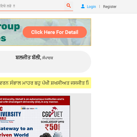
|
Login
Register
ਬਲਜੀਤ ਬੱਲੀ,
ਸੰਪਾਦਕ
 ਮਾਹਰ ਬਹੁ ਪੱਖੀ ਸ਼ਖਸੀਅਤ ਜਸਜੀਤ ਸਿੰਘ ਸਮੁੰਦਰੀ (IFS) ਨੂੰ ਯਾਦ ਕਰਦਿਆਂ