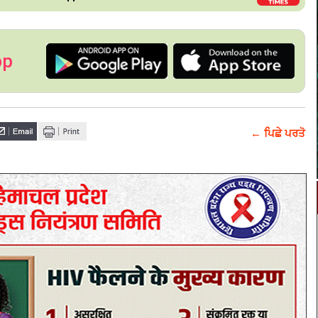
pp
← ਪਿਛੇ ਪਰਤੋ