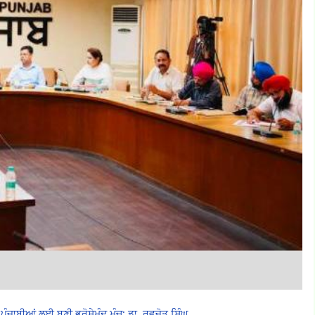
ਪੰਜਾਬੀਆਂ ਲਈ ਬਣੀ ਭਰੋਸੇਮੰਦ ਮੰਚ: ਡਾ. ਰਵਜੋਤ ਸਿੰਘ