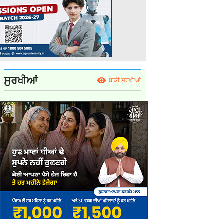
ਸੁਰਖੀਆਂ
ਬਾਕੀ ਸੁਰਖੀਆਂ