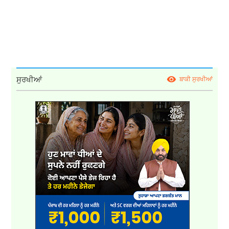
ਸੁਰਖੀਆਂ
ਬਾਕੀ ਸੁਰਖੀਆਂ