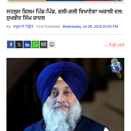
ਸਤਲੁਜ ਫਿਲਮ ਪਿੰਡ-ਪਿੰਡ, ਗਲੀ-ਗਲੀ ਵਿਖਾਏਗਾ ਅਕਾਲੀ ਦਲ:
ਸੁਖਬੀਰ ਸਿੰਘ ਬਾਦਲ
By :
ਬਾਬੂਸ਼ਾਹੀ ਬਿਊਰੋ
First Published :
Wednesday, Jul 08, 2026 05:03 PM
← ਪਿਛੇ ਪਰਤੋ