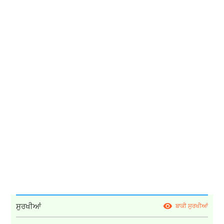
ਸੁਰਖੀਆਂ
ਬਾਕੀ ਸੁਰਖੀਆਂ