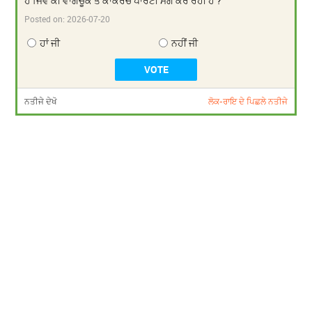
ਹੈ ਜਿਵੇਂ ਕੀ ਵਾਂਗਚੂਕ ਤੇ ਕਾਕਰੋਚ ਪਾਰਟੀ ਮੰਗ ਕਰ ਰਹੀ ਹੈ ?
Posted on:
2026-07-20
ਹਾਂ ਜੀ
ਨਹੀਂ ਜੀ
ਨਤੀਜੇ ਦੇਖੋ
ਲੋਕ-ਰਾਇ ਦੇ ਪਿਛਲੇ ਨਤੀਜੇ