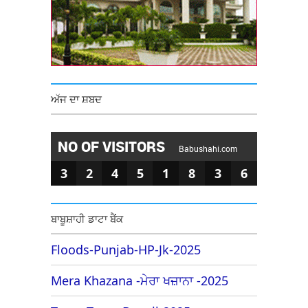
ਅੱਜ ਦਾ ਸ਼ਬਦ
NO OF VISITORS
Babushahi.com
3
2
4
5
1
8
3
6
ਬਾਬੂਸ਼ਾਹੀ ਡਾਟਾ ਬੈਂਕ
Floods-Punjab-HP-Jk-2025
Mera Khazana -ਮੇਰਾ ਖਜ਼ਾਨਾ -2025