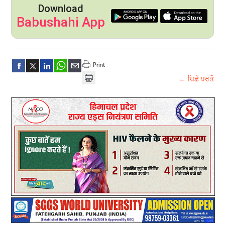
Download
Babushahi App
← ਪਿਛੇ ਪਰਤੋ