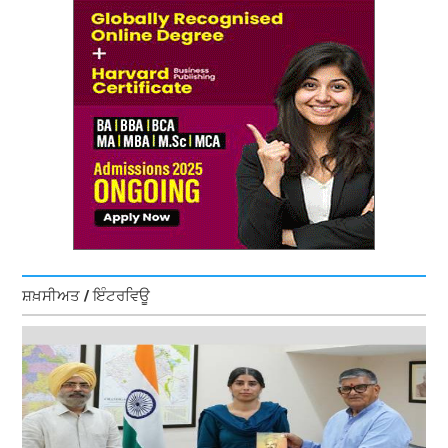
ਸ਼ਖ਼ਸੀਅਤ / ਇੰਟਰਵਿਊ