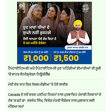
ਹੈਪੇਟਾਈਟਿਸ-ਬੀ ਅਤੇ ਹੈਪੇਟਾਈਟਿਸ-ਸੀ ਹੁਣ ‘ਮਹਿੰਗੀਆਂ ਬੀਮਾਰੀਆਂ’ ਦੀ ਸੂਚੀ
’ਚੋਂ ਬਾਹਰ-ਇਮੀਗ੍ਰੇਸ਼ਨ ਨਿਊਜ਼ੀਲੈਂਡ
ਮੋਦੀ ਦੇਰ ਰਾਤ ਫਿਰ ਸੋਸ਼ਲ ਮੀਡੀਆ ’ਤੇ ਹੋਏ ਲਾਈਵ
Canada ਦੇ ਨਵੇਂ ਵਰਕ ਪਰਮਿਟ ਨਿਯਮਾਂ ਨਾਲ ਪ੍ਰਭਾਵਿਤ ਪੰਜਾਬੀ ਨੌਜਵਾਨਾਂ ਦੇ
ਹੱਕ 'ਚ ਡਟੇ ਡਾ. ਰਵਜੋਤ ਸਿੰਘ, ਵਿਦੇਸ਼ ਮੰਤਰੀ ਜੈਸ਼ੰਕਰ ਨਾਲ ਮੁਲਾਕਾਤ ਲਈ
ਮੰਗਿਆ ਸਮਾਂ