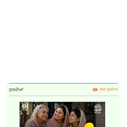
ਸੁਰਖੀਆਂ
ਬਾਕੀ ਸੁਰਖੀਆਂ