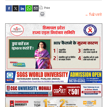
← ਪਿਛੇ ਪਰਤੋ