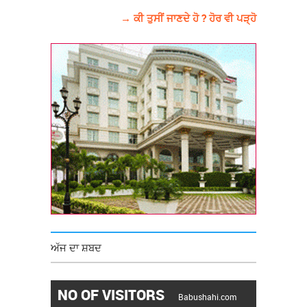
→ ਕੀ ਤੁਸੀਂ ਜਾਣਦੇ ਹੋ ? ਹੋਰ ਵੀ ਪੜ੍ਹੋ
ਅੱਜ ਦਾ ਸ਼ਬਦ
NO OF VISITORS
Babushahi.com