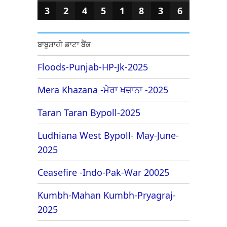
3
2
4
5
1
8
3
6
ਬਾਬੂਸ਼ਾਹੀ ਡਾਟਾ ਬੈਂਕ
Floods-Punjab-HP-Jk-2025
Mera Khazana -ਮੇਰਾ ਖਜ਼ਾਨਾ -2025
Taran Taran Bypoll-2025
Ludhiana West Bypoll- May-June-
2025
Ceasefire -Indo-Pak-War 20025
Kumbh-Mahan Kumbh-Pryagraj-
2025