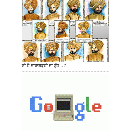
ਕੀ ਹੈ ਸਾਰਾਗੜ੍ਹੀ ਦਾ ਯੁੱਧ... ?