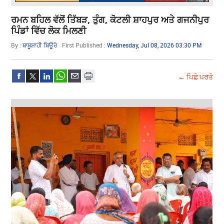
ਰਮਨ ਬਹਿਲ ਵੱਲੋਂ ਤਿੱਬੜ, ਤੁੰਗ, ਕੋਟਲੀ ਸ਼ਾਹਪੁਰ ਅਤੇ ਗਜਨੀਪੁਰ
ਪਿੰਡਾਂ ਵਿੱਚ ਲੋਕ ਮਿਲਣੀ
By :
ਬਾਬੂਸ਼ਾਹੀ ਬਿਊਰੋ
First Published :
Wednesday, Jul 08, 2026 03:30 PM
← ਪਿਛੇ ਪਰਤੋ