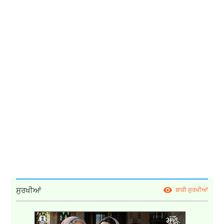
ਸੁਰਖੀਆਂ
ਬਾਕੀ ਸੁਰਖੀਆਂ