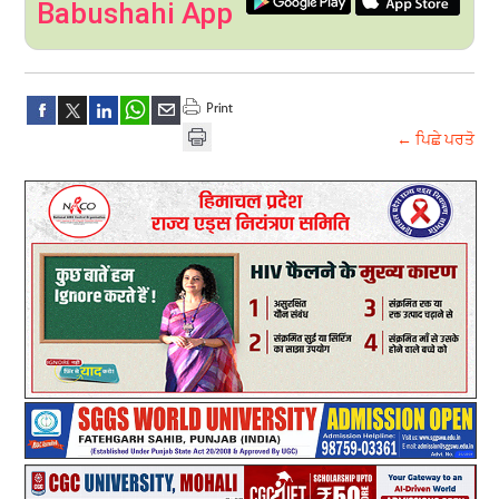
Babushahi App
← ਪਿਛੇ ਪਰਤੋ