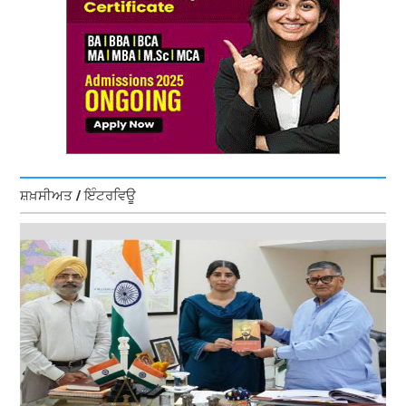
ਸ਼ਖ਼ਸੀਅਤ / ਇੰਟਰਵਿਊ