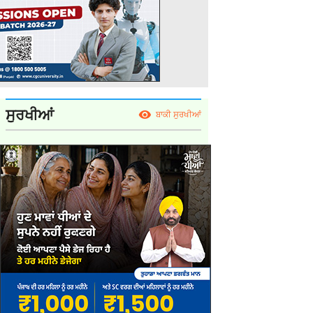
ਸੁਰਖੀਆਂ
ਬਾਕੀ ਸੁਰਖੀਆਂ