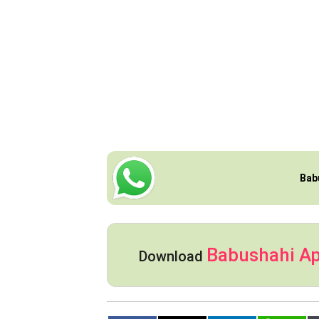
Bab
Babushahi A
Download