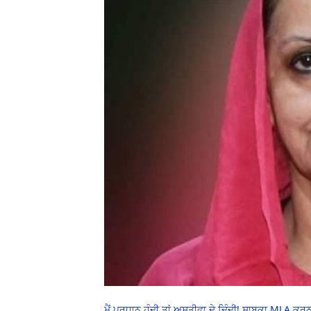
ਮੈਂ ਪ੍ਰਧਾਨ ਹੁੰਦੀ ਤਾਂ ਅਸਤੀਫਾ ਦੇ ਦਿੰਦੀ! ਸਾਬਕਾ MLA ਕਰਨ