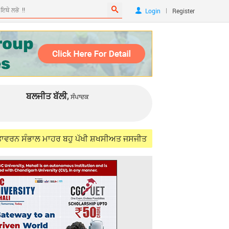
|
Login
Register
ਬਲਜੀਤ ਬੱਲੀ,
ਸੰਪਾਦਕ
ਲ ਮਾਹਰ ਬਹੁ ਪੱਖੀ ਸ਼ਖਸੀਅਤ ਜਸਜੀਤ ਸਿੰਘ ਸਮੁੰਦਰੀ (IFS) ਨੂੰ ਯਾਦ ਕਰਦਿਆਂ