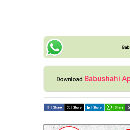
Bab
Babushahi A
Download