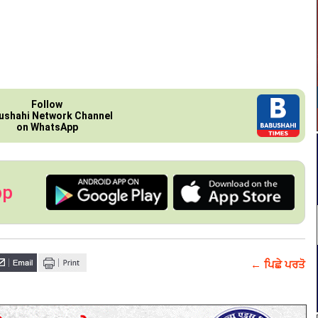
Follow
ushahi Network Channel
on WhatsApp
pp
← ਪਿਛੇ ਪਰਤੋ