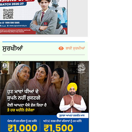
ਸੁਰਖੀਆਂ
ਬਾਕੀ ਸੁਰਖੀਆਂ