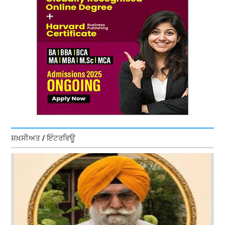
ਸ਼ਖ਼ਸੀਅਤ / ਇੰਟਰਵਿਊ