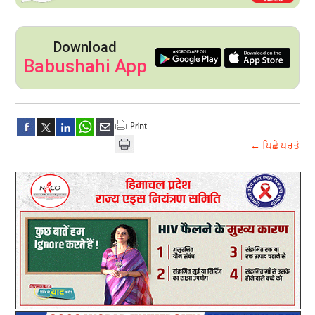
Download
Babushahi App
← ਪਿਛੇ ਪਰਤੋ