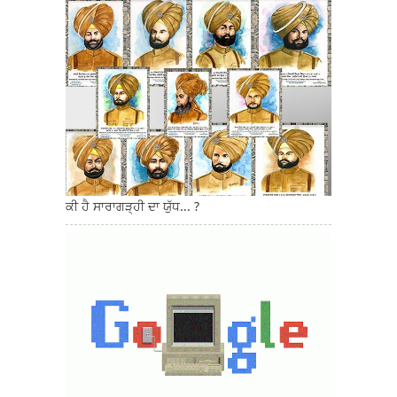
ਕੀ ਹੈ ਸਾਰਾਗੜ੍ਹੀ ਦਾ ਯੁੱਧ... ?