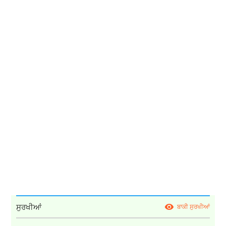
ਸੁਰਖੀਆਂ
ਬਾਕੀ ਸੁਰਖੀਆਂ