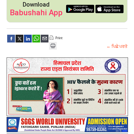
Download
Babushahi App
← ਪਿਛੇ ਪਰਤੋ