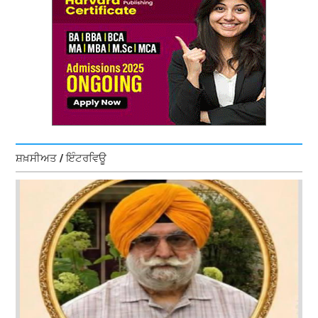
ਸ਼ਖ਼ਸੀਅਤ / ਇੰਟਰਵਿਊ