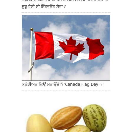
ਸ਼ੁਰੂ ਹੋਈ ਸੀ ਇੰਟਰਨੈੱਟ ਸੇਵਾ ?
ਕਨੇਡੀਅਨ ਕਿਉਂ ਮਨਾਉਂਦੇ ਨੇ 'Canada Flag Day' ?