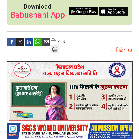
Download
Babushahi App
← ਪਿਛੇ ਪਰਤੋ