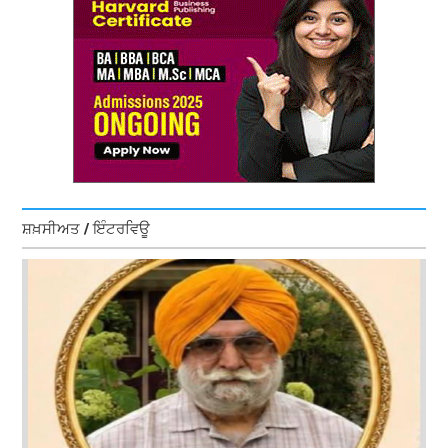
ਸ਼ਖ਼ਸੀਅਤ / ਇੰਟਰਵਿਊ