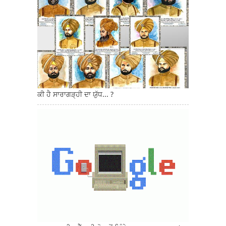
ਕੀ ਹੈ ਸਾਰਾਗੜ੍ਹੀ ਦਾ ਯੁੱਧ... ?