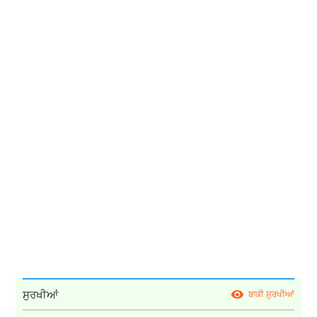
ਸੁਰਖੀਆਂ
ਬਾਕੀ ਸੁਰਖੀਆਂ