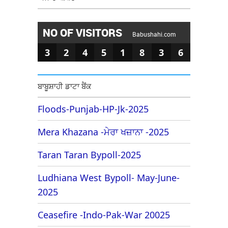
NO OF VISITORS
Babushahi.com
3
2
4
5
1
8
3
6
ਬਾਬੂਸ਼ਾਹੀ ਡਾਟਾ ਬੈਂਕ
Floods-Punjab-HP-Jk-2025
Mera Khazana -ਮੇਰਾ ਖਜ਼ਾਨਾ -2025
Taran Taran Bypoll-2025
Ludhiana West Bypoll- May-June-
2025
Ceasefire -Indo-Pak-War 20025