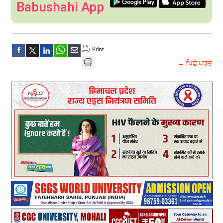
Babushahi App
← ਪਿਛੇ ਪਰਤੋ