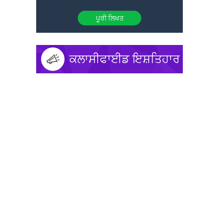
ਪੂਰੀ ਲਿਖਤ
ਕਲਾਸੀਫਾਈਡ ਇਸ਼ਤਿਹਾਰ