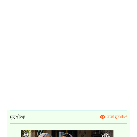
ਸੁਰਖੀਆਂ
ਬਾਕੀ ਸੁਰਖੀਆਂ