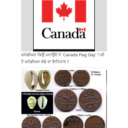
ਕਨੇਡੀਅਨ ਕਿਉਂ ਮਨਾਉਂਦੇ ਨੇ 'Canada Flag Day' ? ਕੀ
ਹੈ ਕਨੇਡੀਅਨ ਝੰਡੇ ਦਾ ਇਤਿਹਾਸ ?