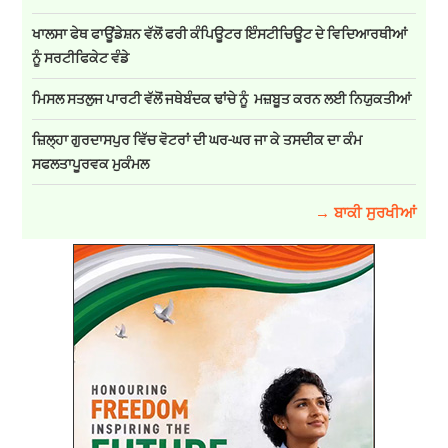
ਖਾਲਸਾ ਫੇਥ ਫਾਊਂਡੇਸ਼ਨ ਵੱਲੋਂ ਫਰੀ ਕੰਪਿਊਟਰ ਇੰਸਟੀਚਿਊਟ ਦੇ ਵਿਦਿਆਰਥੀਆਂ
ਨੂੰ ਸਰਟੀਫਿਕੇਟ ਵੰਡੇ
ਮਿਸਲ ਸਤਲੁਜ ਪਾਰਟੀ ਵੱਲੋਂ ਜਥੇਬੰਦਕ ਢਾਂਚੇ ਨੂੰ ਮਜ਼ਬੂਤ ਕਰਨ ਲਈ ਨਿਯੁਕਤੀਆਂ
ਜ਼ਿਲ੍ਹਾ ਗੁਰਦਾਸਪੁਰ ਵਿੱਚ ਵੋਟਰਾਂ ਦੀ ਘਰ-ਘਰ ਜਾ ਕੇ ਤਸਦੀਕ ਦਾ ਕੰਮ
ਸਫਲਤਾਪੂਰਵਕ ਮੁਕੰਮਲ
→ ਬਾਕੀ ਸੁਰਖੀਆਂ