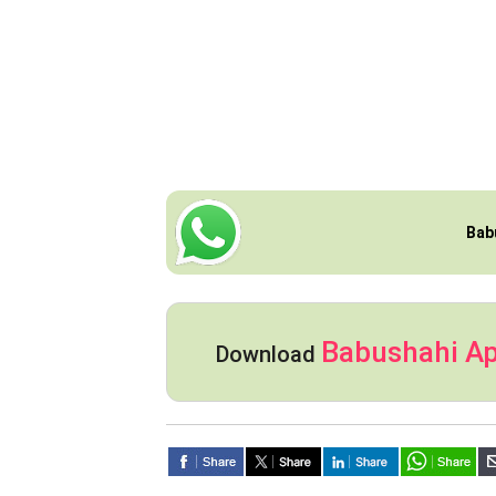
Bab
Babushahi A
Download