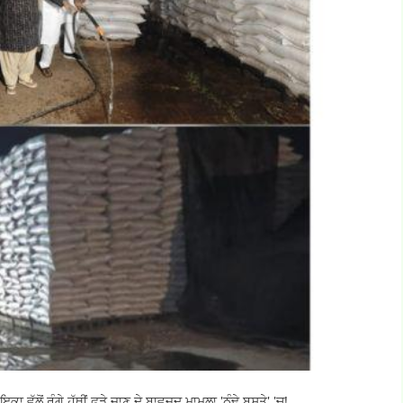
ਵੱਲੋਂ ਰੰਗੇ ਹੱਥੀਂ ਫੜੇ ਜਾਣ ਦੇ ਬਾਵਜੂਦ ਮਾਮਲਾ 'ਠੰਢੇ ਬਸਤੇ' 'ਚ!