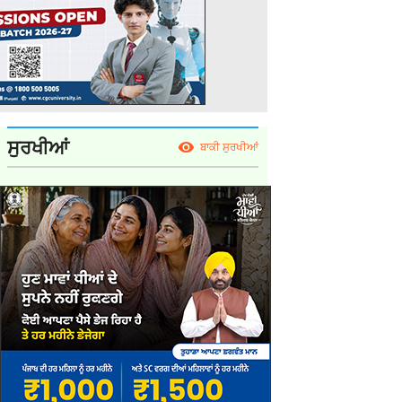
ਸੁਰਖੀਆਂ
ਬਾਕੀ ਸੁਰਖੀਆਂ