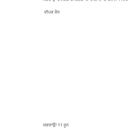
ਦੀਪਕ ਜੈਨ
​ਜਗਰਾਉਂ/ 11 ਜੂਨ