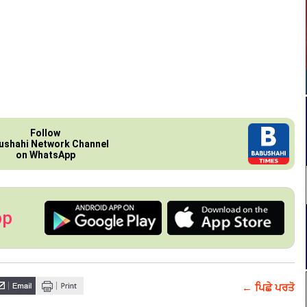
Follow
ushahi Network Channel
on WhatsApp
pp
← ਪਿਛੇ ਪਰਤੋ