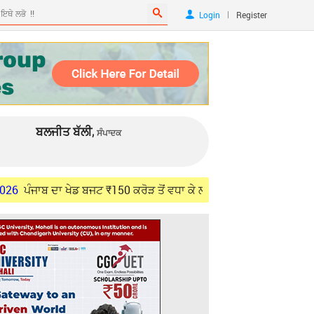
|
Login
Register
ਬਲਜੀਤ ਬੱਲੀ,
ਸੰਪਾਦਕ
ਦਾ ਖੇਡ ਬਜਟ ₹150 ਕਰੋੜ ਤੋਂ ਵਧਾ ਕੇ ਲਗਭਗ ₹1,800 ਕਰੋੜ ਕੀਤਾ ਗਿਆ: ਮੀਤ