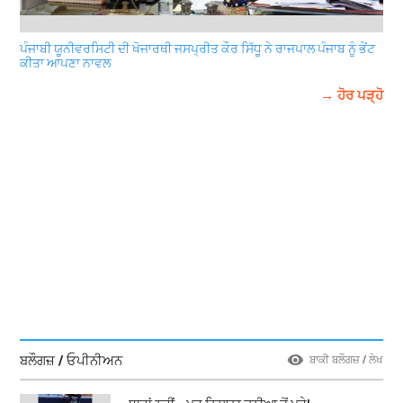
ਪੰਜਾਬੀ ਯੂਨੀਵਰਸਿਟੀ ਦੀ ਖੋਜਾਰਥੀ ਜਸਪ੍ਰੀਤ ਕੌਰ ਸਿੱਧੂ ਨੇ ਰਾਜਪਾਲ ਪੰਜਾਬ ਨੂੰ ਭੇਂਟ
ਕੀਤਾ ਆਪਣਾ ਨਾਵਲ
→ ਹੋਰ ਪੜ੍ਹੋ
ਬਲੌਗਜ਼ / ਓਪੀਨੀਅਨ
ਬਾਕੀ ਬਲੌਗਜ਼ / ਲੇਖ