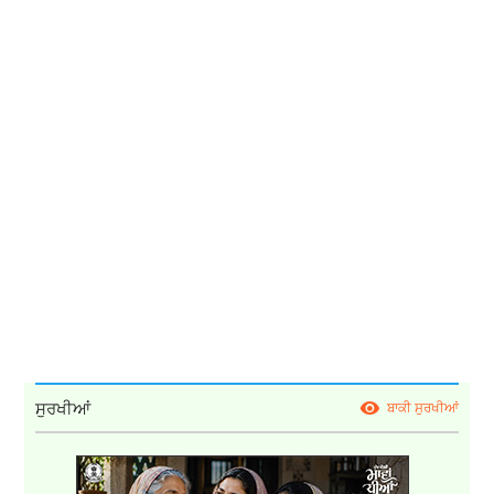
ਸੁਰਖੀਆਂ
ਬਾਕੀ ਸੁਰਖੀਆਂ