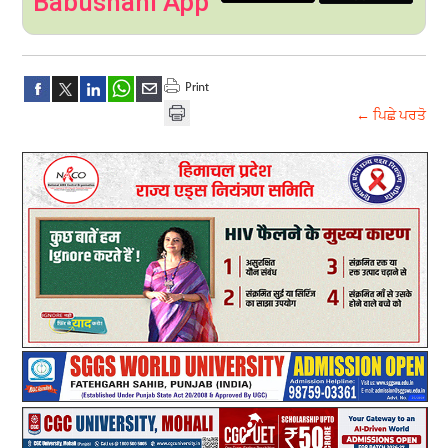
Babushahi App
← ਪਿਛੇ ਪਰਤੋ