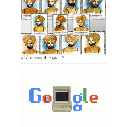
ਕੀ ਹੈ ਸਾਰਾਗੜ੍ਹੀ ਦਾ ਯੁੱਧ... ?