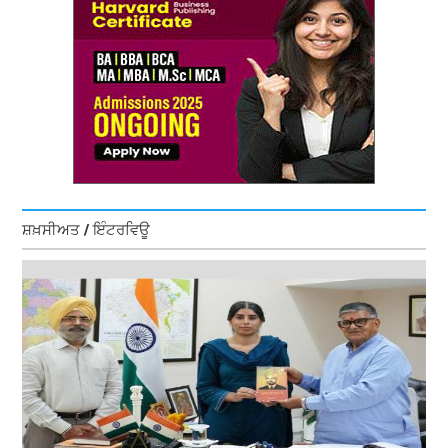
ਸ਼ਖ਼ਸੀਅਤ / ਇੰਟਰਵਿਊ