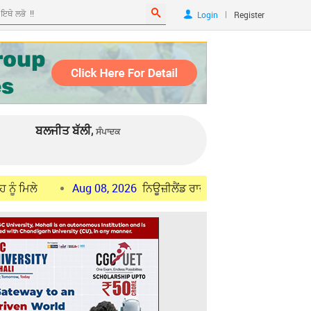
|
Login
Register
ਬਲਜੀਤ ਬੱਲੀ,
ਸੰਪਾਦਕ
Aug 08, 2026
ਨਿਊਜ਼ੀਲੈਂਡ ਰਾਜਨੀਤੀ : ਨੈਸ਼ਨਲ ਪਾਰਟੀ ਨੇ ਆਮ ਚੋਣਾਂ ਲਈ 