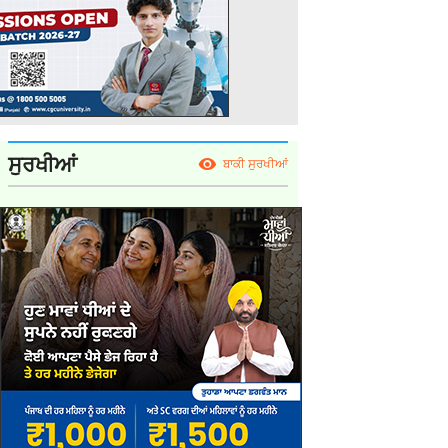
ਸੁਰਖੀਆਂ
ਬਾਕੀ ਸੁਰਖੀਆਂ