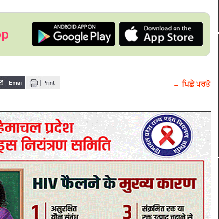
pp
← ਪਿਛੇ ਪਰਤੋ