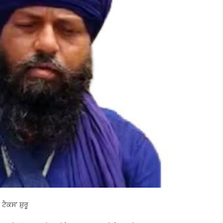
ਟੈਕਸ' ਸ਼ੁਰੂ