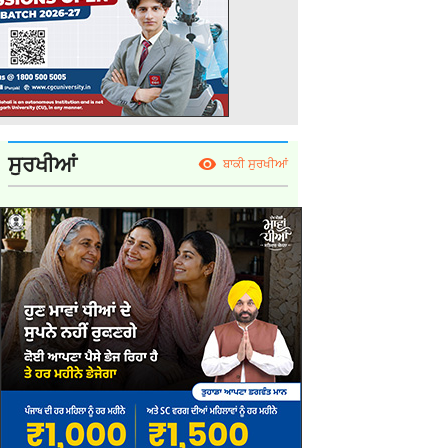
ਸੁਰਖੀਆਂ
ਬਾਕੀ ਸੁਰਖੀਆਂ