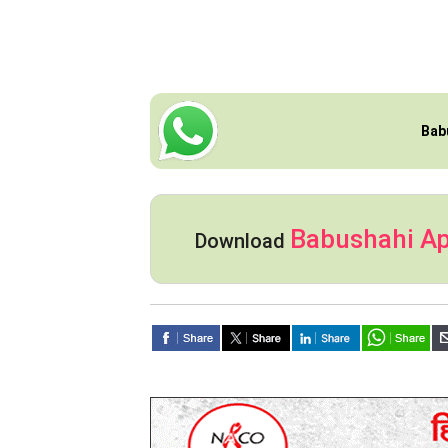
Bab
Babushahi A
Download