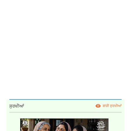
ਸੁਰਖੀਆਂ
ਬਾਕੀ ਸੁਰਖੀਆਂ