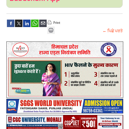
← ਪਿਛੇ ਪਰਤੋ