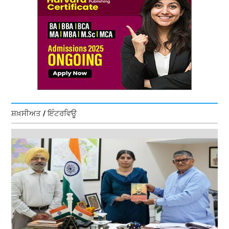
ਸ਼ਖ਼ਸੀਅਤ / ਇੰਟਰਵਿਊ