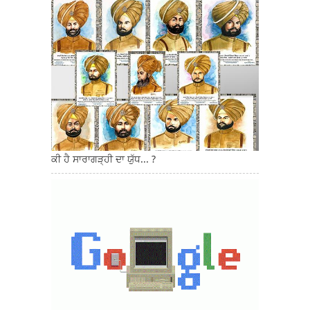
ਕੀ ਹੈ ਸਾਰਾਗੜ੍ਹੀ ਦਾ ਯੁੱਧ... ?