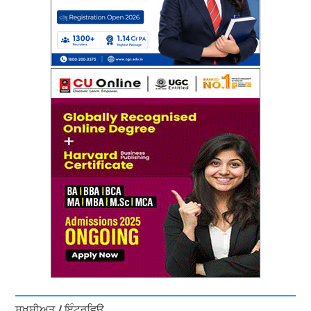
ਸ਼ਖ਼ਸੀਅਤ / ਇੰਟਰਵਿਊ