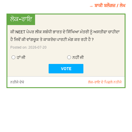
→ ਬਾਕੀ ਬਲੌਗਜ਼ / ਲੇਖ
ਲੋਕ-ਰਾਇ
ਕੀ NEET ਪੇਪਰ ਲੀਕ ਸਬੰਧੀ ਭਾਰਤ ਦੇ ਸਿੱਖਿਆ ਮੰਤਰੀ ਨੂੰ ਅਸਤੀਫਾ ਚਾਹੀਦਾ
ਹੈ ਜਿਵੇਂ ਕੀ ਵਾਂਗਚੂਕ ਤੇ ਕਾਕਰੋਚ ਪਾਰਟੀ ਮੰਗ ਕਰ ਰਹੀ ਹੈ ?
Posted on:
2026-07-20
ਹਾਂ ਜੀ
ਨਹੀਂ ਜੀ
ਨਤੀਜੇ ਦੇਖੋ
ਲੋਕ-ਰਾਇ ਦੇ ਪਿਛਲੇ ਨਤੀਜੇ