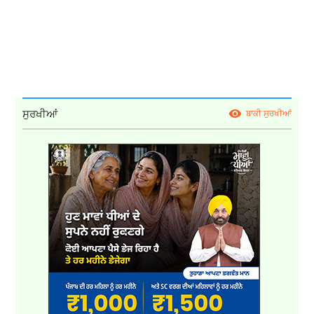
ਸੁਰਖੀਆਂ
ਬਾਕੀ ਸੁਰਖੀਆਂ