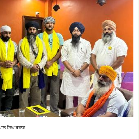
ੇਪਾਲ ਸਿੰਘ ਬਰਾੜ