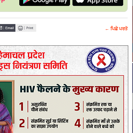
← ਪਿਛੇ ਪਰਤੋ