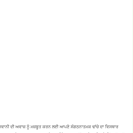
 ਨੌਜਵਾਨੀ ਦੀ ਅਵਾਜ਼ ਨੂੰ ਮਜ਼ਬੂਤ ਕਰਨ ਲਈ ਆਪਣੇ ਸੰਗਠਨਾਤਮਕ ਢਾਂਚੇ ਦਾ ਵਿਸਥਾਰ