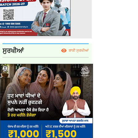
ਸੁਰਖੀਆਂ
ਬਾਕੀ ਸੁਰਖੀਆਂ