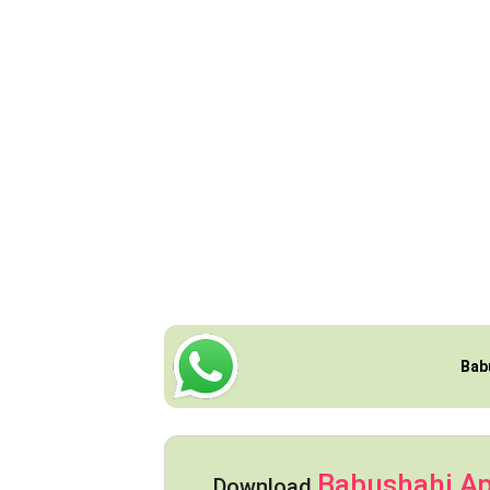
Bab
Babushahi A
Download