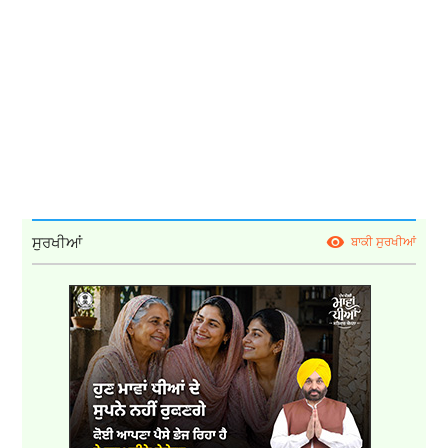
ਸੁਰਖੀਆਂ
ਬਾਕੀ ਸੁਰਖੀਆਂ