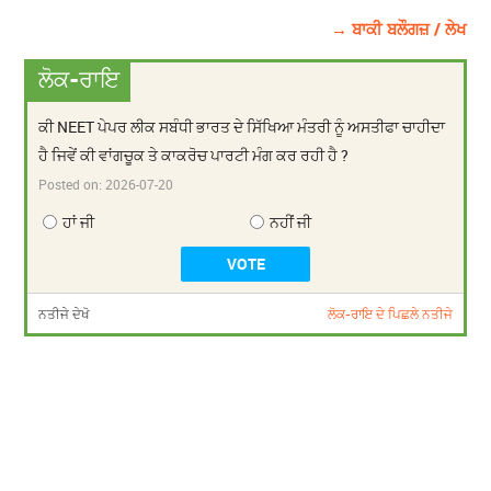
→ ਬਾਕੀ ਬਲੌਗਜ਼ / ਲੇਖ
ਲੋਕ-ਰਾਇ
ਕੀ NEET ਪੇਪਰ ਲੀਕ ਸਬੰਧੀ ਭਾਰਤ ਦੇ ਸਿੱਖਿਆ ਮੰਤਰੀ ਨੂੰ ਅਸਤੀਫਾ ਚਾਹੀਦਾ
ਹੈ ਜਿਵੇਂ ਕੀ ਵਾਂਗਚੂਕ ਤੇ ਕਾਕਰੋਚ ਪਾਰਟੀ ਮੰਗ ਕਰ ਰਹੀ ਹੈ ?
Posted on:
2026-07-20
ਹਾਂ ਜੀ
ਨਹੀਂ ਜੀ
ਨਤੀਜੇ ਦੇਖੋ
ਲੋਕ-ਰਾਇ ਦੇ ਪਿਛਲੇ ਨਤੀਜੇ