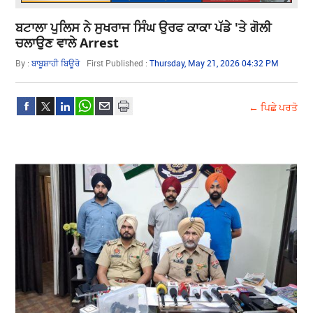
ਬਟਾਲਾ ਪੁਲਿਸ ਨੇ ਸੁਖਰਾਜ ਸਿੰਘ ਉਰਫ ਕਾਕਾ ਪੱਡੇ 'ਤੇ ਗੋਲੀ
ਚਲਾਉਣ ਵਾਲੇ Arrest
By :
ਬਾਬੂਸ਼ਾਹੀ ਬਿਊਰੋ
First Published :
Thursday, May 21, 2026 04:32 PM
← ਪਿਛੇ ਪਰਤੋ