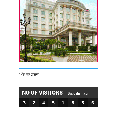
ਅੱਜ ਦਾ ਸ਼ਬਦ
NO OF VISITORS
Babushahi.com
3
2
4
5
1
8
3
6