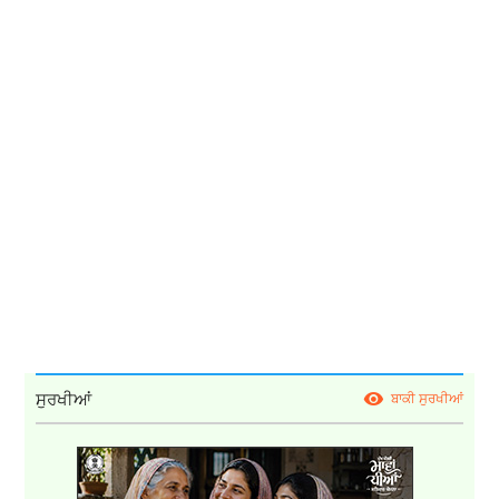
ਸੁਰਖੀਆਂ
ਬਾਕੀ ਸੁਰਖੀਆਂ