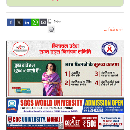
← ਪਿਛੇ ਪਰਤੋ