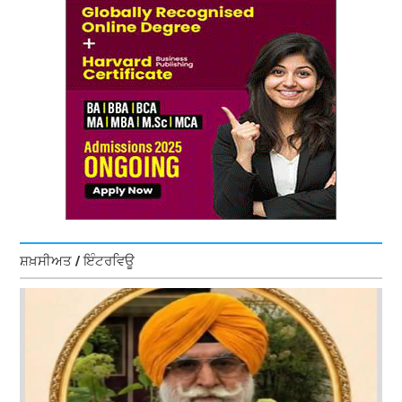
ਸ਼ਖ਼ਸੀਅਤ / ਇੰਟਰਵਿਊ