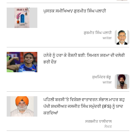
ਪੁਸਤਕ ਸਮੀਖਿਆ/ ਗੁਰਮੀਤ ਸਿੰਘ ਪਲਾਹੀ
ਗੁਰਮੀਤ ਸਿੰਘ ਪਲਾਹੀ
writer
ਹਨੇਰੇ ਨੂੰ ਹਰਾ ਕੇ ਰੌਸ਼ਨੀ ਬਣੀ: ਸਿਮਰਨ ਸ਼ਰਮਾ ਦੀ ਦਲੇਰੀ
ਭਰੀ ਦੌੜ
ਸੁਖਮਿੰਦਰ ਭੰਗੂ
writer
ਪਹਿਲੀ ਬਰਸੀ 'ਤੇ ਵਿਸ਼ੇਸ਼! ਵਾਤਾਵਰਨ ਸੰਭਾਲ ਮਾਹਰ ਬਹੁ
ਪੱਖੀ ਸ਼ਖਸੀਅਤ ਜਸਜੀਤ ਸਿੰਘ ਸਮੁੰਦਰੀ (IFS) ਨੂੰ ਯਾਦ
ਕਰਦਿਆਂ
ਸਰਬਜੀਤ ਧਾਲੀਵਾਲ
ਲੇਖਕ