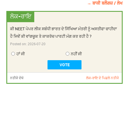
→ ਬਾਕੀ ਬਲੌਗਜ਼ / ਲੇਖ
ਲੋਕ-ਰਾਇ
ਕੀ NEET ਪੇਪਰ ਲੀਕ ਸਬੰਧੀ ਭਾਰਤ ਦੇ ਸਿੱਖਿਆ ਮੰਤਰੀ ਨੂੰ ਅਸਤੀਫਾ ਚਾਹੀਦਾ
ਹੈ ਜਿਵੇਂ ਕੀ ਵਾਂਗਚੂਕ ਤੇ ਕਾਕਰੋਚ ਪਾਰਟੀ ਮੰਗ ਕਰ ਰਹੀ ਹੈ ?
Posted on:
2026-07-20
ਹਾਂ ਜੀ
ਨਹੀਂ ਜੀ
ਨਤੀਜੇ ਦੇਖੋ
ਲੋਕ-ਰਾਇ ਦੇ ਪਿਛਲੇ ਨਤੀਜੇ