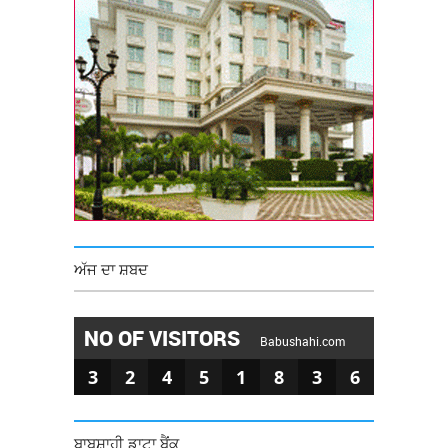
ਅੱਜ ਦਾ ਸ਼ਬਦ
NO OF VISITORS
Babushahi.com
3
2
4
5
1
8
3
6
ਬਾਬੂਸ਼ਾਹੀ ਡਾਟਾ ਬੈਂਕ