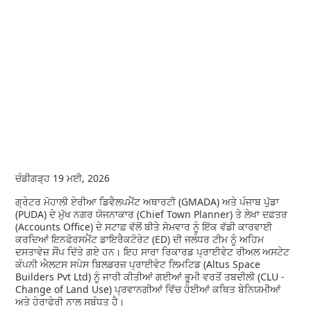
ਚੰਡੀਗੜ੍ਹ 19 ਮਈ, 2026
ਗ੍ਰੇਟਰ ਮੋਹਾਲੀ ਏਰੀਆ ਡਿਵੈਲਪਮੈਂਟ ਅਥਾਰਟੀ (GMADA) ਅਤੇ ਪੰਜਾਬ ਪੁੱਡਾ
(PUDA) ਦੇ ਮੁੱਖ ਨਗਰ ਯੋਜਨਾਕਾਰ (Chief Town Planner) ਤੇ ਲੇਖਾ ਦਫ਼ਤਰ
(Accounts Office) ਦੇ ਸਟਾਫ਼ ਵੱਲੋਂ ਬੀਤੇ ਸੋਮਵਾਰ ਨੂੰ ਇੱਕ ਵੱਡੀ ਕਾਰਵਾਈ
ਕਰਦਿਆਂ ਇਨਫੋਰਸਮੈਂਟ ਡਾਇਰੈਕਟੋਰੇਟ (ED) ਦੀ ਜਲੰਧਰ ਟੀਮ ਨੂੰ ਅਹਿਮ
ਦਸਤਾਵੇਜ਼ ਸੌਂਪ ਦਿੱਤੇ ਗਏ ਹਨ। ਇਹ ਸਾਰਾ ਰਿਕਾਰਡ ਪ੍ਰਾਈਵੇਟ ਰੀਅਲ ਅਸਟੇਟ
ਕੰਪਨੀ ਐਲਟਸ ਸਪੇਸ ਬਿਲਡਰਜ਼ ਪ੍ਰਾਈਵੇਟ ਲਿਮਟਿਡ (Altus Space
Builders Pvt Ltd) ਨੂੰ ਜਾਰੀ ਕੀਤੀਆਂ ਗਈਆਂ ਭੂਮੀ ਵਰਤੋਂ ਤਬਦੀਲੀ (CLU -
Change of Land Use) ਪ੍ਰਵਾਨਗੀਆਂ ਵਿੱਚ ਹੋਈਆਂ ਕਥਿਤ ਬੇਨਿਯਮੀਆਂ
ਅਤੇ ਹੇਰਾਫੇਰੀ ਨਾਲ ਸਬੰਧਤ ਹੈ।