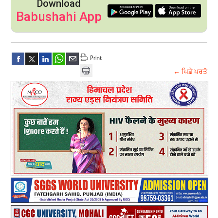
Download
Babushahi App
← ਪਿਛੇ ਪਰਤੋ