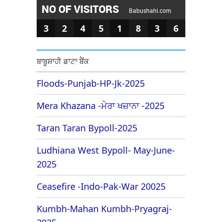
NO OF VISITORS
Babushahi.com
3
2
4
5
1
8
3
6
ਬਾਬੂਸ਼ਾਹੀ ਡਾਟਾ ਬੈਂਕ
Floods-Punjab-HP-Jk-2025
Mera Khazana -ਮੇਰਾ ਖਜ਼ਾਨਾ -2025
Taran Taran Bypoll-2025
Ludhiana West Bypoll- May-June-
2025
Ceasefire -Indo-Pak-War 20025
Kumbh-Mahan Kumbh-Pryagraj-