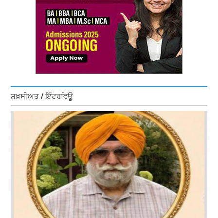
ਸ਼ਖ਼ਸੀਅਤ / ਇੰਟਰਵਿਊ