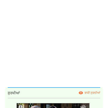
ਸੁਰਖੀਆਂ
ਬਾਕੀ ਸੁਰਖੀਆਂ