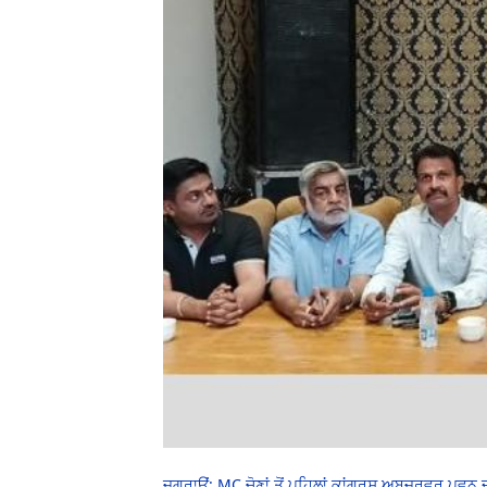
ਜਗਰਾਉਂ: MC ਚੋਣਾਂ ਤੋਂ ਪਹਿਲਾਂ ਕਾਂਗਰਸ ਅਬਜਰਵਰ ਪਵਨ 