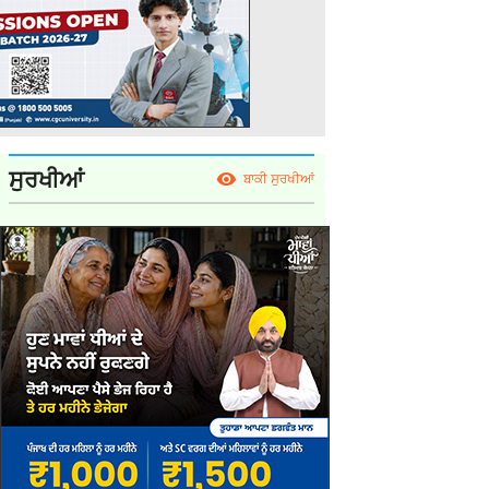
ਸੁਰਖੀਆਂ
ਬਾਕੀ ਸੁਰਖੀਆਂ