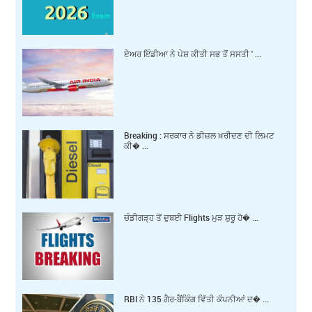
ਏਅਰ ਇੰਡੀਆ ਨੇ ਪੇਸ਼ ਕੀਤੀ ਸਭ ਤੋਂ ਸਸਤੀ ' ...
Breaking : ਸਰਕਾਰ ਨੇ ਡੀਜ਼ਲ ਖ਼ਰੀਦਣ ਦੀ ਲਿਮਟ
ਕੀ� ...
ਚੰਡੀਗੜ੍ਹ ਤੋਂ ਦੁਬਈ Flights ਮੁੜ ਸ਼ੁਰੂ ਹੋ� ...
RBI ਨੇ 135 ਗੈਰ-ਬੈਂਕਿੰਗ ਵਿੱਤੀ ਕੰਪਨੀਆਂ ਦ� ...