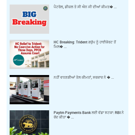
ਪੈਟਰੋਲ, ਡੀਜ਼ਲ ਤੇ ਸੀ ਐਨ ਜੀ ਦੀਆਂ ਕੀਮਤ� ...
HC Breaking: Trident ਗਰੁੱਪ ਨੂੰ ਹਾਈਕੋਰਟ ਤੋਂ
ਮਿਲ� ...
ਨਹੀਂ ਵਧਣਗੀਆਂ ਤੇਲ ਕੀਮਤਾਂ, ਸਰਕਾਰ ਨੇ � ...
Paytm Payments Bank ਲਈ ਵੱਡਾ ਝਟਕਾ: RBI ਨੇ
ਰੱਦ ਕੀਤਾ � ...