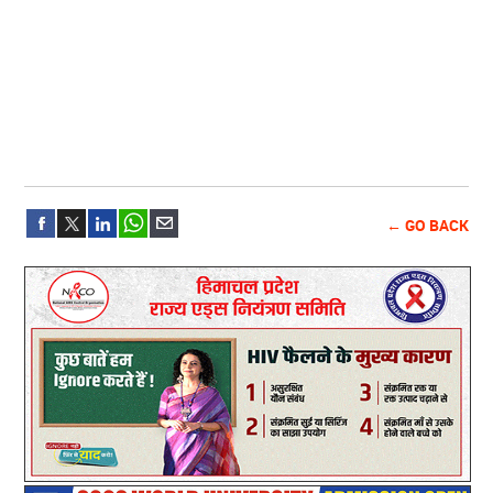
← GO BACK