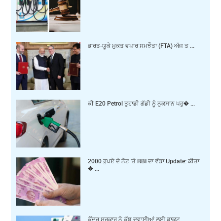
ਭਾਰਤ-ਯੂਕੇ ਮੁਕਤ ਵਪਾਰ ਸਮਝੌਤਾ (FTA) ਅੱਜ ਤ ...
ਕੀ E20 Petrol ਤੁਹਾਡੀ ਗੱਡੀ ਨੂੰ ਨੁਕਸਾਨ ਪਹੁ� ...
2000 ਰੁਪਏ ਦੇ ਨੋਟ 'ਤੇ RBI ਦਾ ਵੱਡਾ Update: ਕੀਤਾ
� ...
ਕੇਂਦਰ ਸਰਕਾਰ ਨੇ ਕੁੱਝ ਦਵਾਈਆਂ ਲਈ ਡਾਕਟ ...