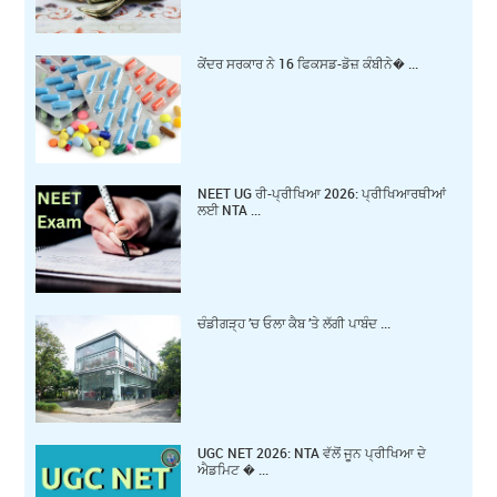
ਕੇਂਦਰ ਸਰਕਾਰ ਨੇ 16 ਫਿਕਸਡ-ਡੋਜ਼ ਕੰਬੀਨੇ� ...
NEET UG ਰੀ-ਪ੍ਰੀਖਿਆ 2026: ਪ੍ਰੀਖਿਆਰਥੀਆਂ
ਲਈ NTA ...
ਚੰਡੀਗੜ੍ਹ ’ਚ ਓਲਾ ਕੈਬ ’ਤੇ ਲੱਗੀ ਪਾਬੰਦ ...
UGC NET 2026: NTA ਵੱਲੋਂ ਜੂਨ ਪ੍ਰੀਖਿਆ ਦੇ
ਐਡਮਿਟ � ...