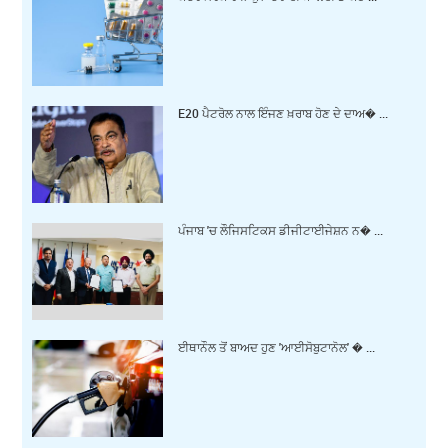
E20 ਪੈਟਰੋਲ ਨਾਲ ਇੰਜਣ ਖ਼ਰਾਬ ਹੋਣ ਦੇ ਦਾਅ� ...
ਪੰਜਾਬ 'ਚ ਲੌਜਿਸਟਿਕਸ ਡੀਜੀਟਾਈਜੇਸ਼ਨ ਨ� ...
ਈਥਾਨੌਲ ਤੋਂ ਬਾਅਦ ਹੁਣ 'ਆਈਸੋਬੁਟਾਨੋਲ' � ...